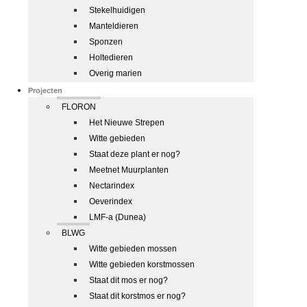
Stekelhuidigen
Manteldieren
Sponzen
Holtedieren
Overig marien
Projecten
FLORON
Het Nieuwe Strepen
Witte gebieden
Staat deze plant er nog?
Meetnet Muurplanten
Nectarindex
Oeverindex
LMF-a (Dunea)
BLWG
Witte gebieden mossen
Witte gebieden korstmossen
Staat dit mos er nog?
Staat dit korstmos er nog?