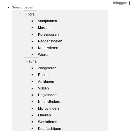
Inloggen
|
Soortgroepen
Flora
Vaatplanten
Mossen
Korstmossen
Paddenstoelen
Kranswieren
Wieren
Fauna
Zoogdieren
Reptielen
Amfibieën
Vissen
Dagvlinders
Nachtvlinders
Microvlinders
Libellen
Weekdieren
Kreeftachtigen