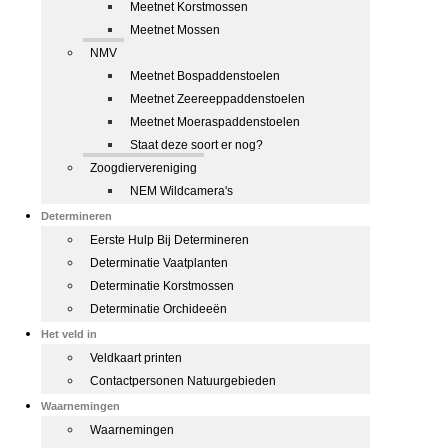
Meetnet Korstmossen
Meetnet Mossen
NMV
Meetnet Bospaddenstoelen
Meetnet Zeereeppaddenstoelen
Meetnet Moeraspaddenstoelen
Staat deze soort er nog?
Zoogdiervereniging
NEM Wildcamera's
Determineren
Eerste Hulp Bij Determineren
Determinatie Vaatplanten
Determinatie Korstmossen
Determinatie Orchideeën
Het veld in
Veldkaart printen
Contactpersonen Natuurgebieden
Waarnemingen
Waarnemingen