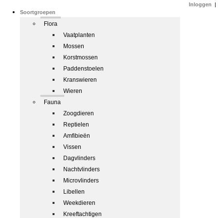
Inloggen
|
Soortgroepen
Flora
Vaatplanten
Mossen
Korstmossen
Paddenstoelen
Kranswieren
Wieren
Fauna
Zoogdieren
Reptielen
Amfibieën
Vissen
Dagvlinders
Nachtvlinders
Microvlinders
Libellen
Weekdieren
Kreeftachtigen