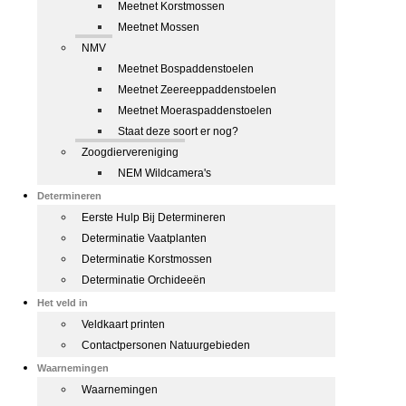
Meetnet Korstmossen
Meetnet Mossen
NMV
Meetnet Bospaddenstoelen
Meetnet Zeereeppaddenstoelen
Meetnet Moeraspaddenstoelen
Staat deze soort er nog?
Zoogdiervereniging
NEM Wildcamera's
Determineren
Eerste Hulp Bij Determineren
Determinatie Vaatplanten
Determinatie Korstmossen
Determinatie Orchideeën
Het veld in
Veldkaart printen
Contactpersonen Natuurgebieden
Waarnemingen
Waarnemingen