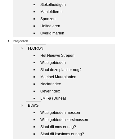
Stekelhuidigen
Manteldieren
Sponzen
Holtedieren
Overig marien
Projecten
FLORON
Het Nieuwe Strepen
Witte gebieden
Staat deze plant er nog?
Meetnet Muurplanten
Nectarindex
Oeverindex
LMF-a (Dunea)
BLWG
Witte gebieden mossen
Witte gebieden korstmossen
Staat dit mos er nog?
Staat dit korstmos er nog?