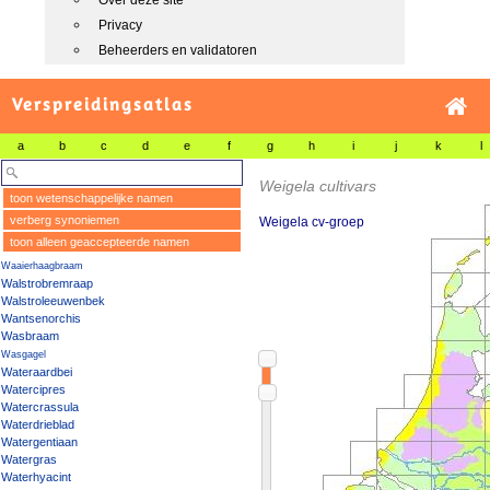
Over deze site
Privacy
Beheerders en validatoren
Verspreidingsatlas
a
b
c
d
e
f
g
h
i
j
k
l
Weigela cultivars
toon wetenschappelijke namen
verberg synoniemen
Weigela cv-groep
toon alleen geaccepteerde namen
Waaierhaagbraam
Walstrobremraap
Walstroleeuwenbek
Wantsenorchis
Wasbraam
Wasgagel
Wateraardbei
Watercipres
Watercrassula
Waterdrieblad
Watergentiaan
Watergras
Waterhyacint