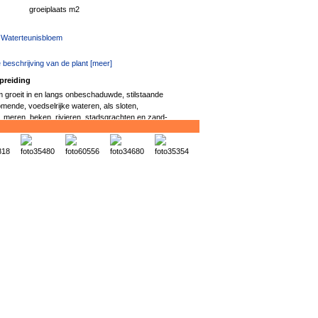
groeiplaats m2
 Waterteunisbloem
 beschrijving van de plant [meer]
preiding
 groeit in en langs onbeschaduwde, stilstaande
mende, voedselrijke wateren, als sloten,
, meren, beken, rivieren, stadsgrachten en zand-
meer
]