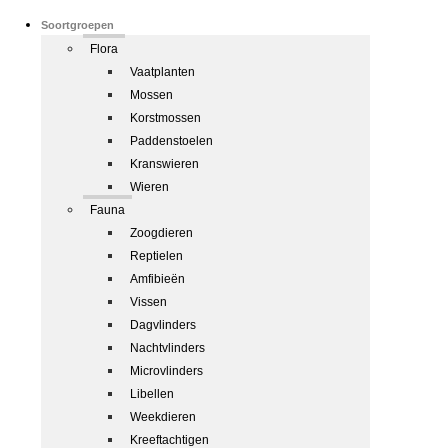
Soortgroepen
Flora
Vaatplanten
Mossen
Korstmossen
Paddenstoelen
Kranswieren
Wieren
Fauna
Zoogdieren
Reptielen
Amfibieën
Vissen
Dagvlinders
Nachtvlinders
Microvlinders
Libellen
Weekdieren
Kreeftachtigen