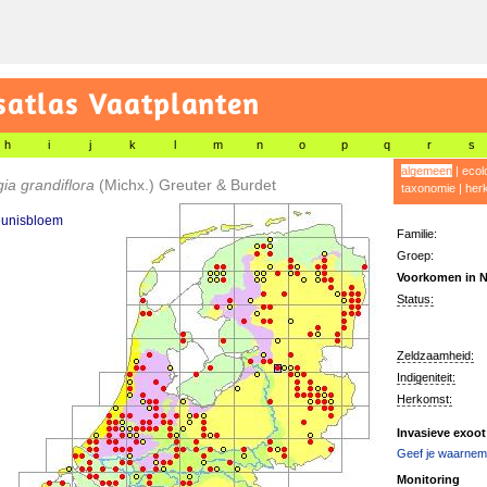
satlas Vaatplanten
h
i
j
k
l
m
n
o
p
q
r
s
algemeen
|
ecol
ia grandiflora
(Michx.) Greuter & Burdet
taxonomie
|
her
eunisbloem
Familie:
Groep:
Voorkomen in N
Status:
Zeldzaamheid:
Indigeniteit:
Herkomst:
Invasieve exoot
Geef je waarnemi
Monitoring