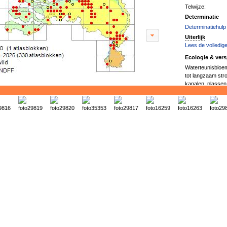
Telwijze:
Determinatie
Determinatiehulp
Uiterlijk
Lees de volledige
Ecologie & vers
Waterteunisbloem
tot langzaam stro
kanalen, plassen
en kleiwinning... [