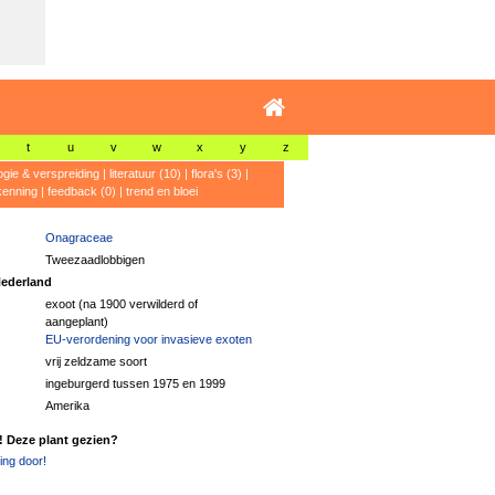
t
u
v
w
x
y
z
ogie & verspreiding
|
literatuur (10)
|
flora's (3)
|
kenning
|
feedback (0)
|
trend en bloei
Onagraceae
Tweezaadlobbigen
ederland
exoot (na 1900 verwilderd of
aangeplant)
EU-verordening voor invasieve exoten
vrij zeldzame soort
ingeburgerd tussen 1975 en 1999
Amerika
! Deze plant gezien?
ng door!