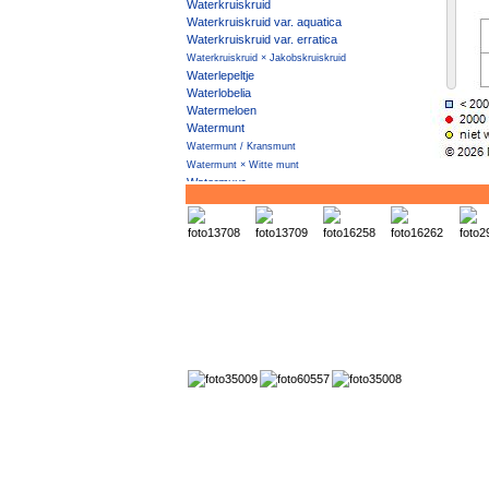
Waterkruiskruid
Waterkruiskruid var. aquatica
Waterkruiskruid var. erratica
Waterkruiskruid × Jakobskruiskruid
Waterlepeltje
Waterlobelia
Watermeloen
Watermunt
Watermunt / Kransmunt
Watermunt × Witte munt
Watermuur
Waternoot
Waterpeper
Waterpostelein
Waterpunge
Waterscheerling
Watersla
Waterteunisbloem
Watertorkruid
Waterviolier
Watervliegenval
Waterwaaier
Waterzuring
Wede
Weegbreefonteinkruid
Weegbreeslangenkruid
Weegbreezonnebloem
Wegdistel