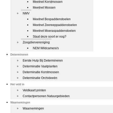
Meetnet Korstmossen
Meetnet Mossen
NMV
Meetnet Bospaddenstoelen
Meetnet Zeereeppaddenstoelen
Meetnet Moeraspaddenstoelen
Staat deze soort er nog?
Zoogdiervereniging
NEM Wildcamera's
Determineren
Eerste Hulp Bij Determineren
Determinatie Vaatplanten
Determinatie Korstmossen
Determinatie Orchideeën
Het veld in
Veldkaart printen
Contactpersonen Natuurgebieden
Waarnemingen
Waarnemingen