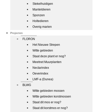
Stekelhuidigen
Manteldieren
Sponzen
Holtedieren
Overig marien
Projecten
FLORON
Het Nieuwe Strepen
Witte gebieden
Staat deze plant er nog?
Meetnet Muurplanten
Nectarindex
Oeverindex
LMF-a (Dunea)
BLWG
Witte gebieden mossen
Witte gebieden korstmossen
Staat dit mos er nog?
Staat dit korstmos er nog?