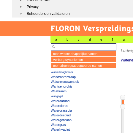
Over deze site
Privacy
Beheerders en validatoren
FLORON Verspreiding
a
b
c
d
e
f
g
Ludwig
toon wetenschappelijke namen
verberg synoniemen
Watert
toon alleen geaccepteerde namen
Waaierhaagbraam
Walstrobremraap
Walstroleeuwenbek
Wantsenorchis
Wasbraam
Wasgagel
Wateraardbei
Watercipres
Watercrassula
Waterdrieblad
Watergentiaan
Watergras
Waterhyacint