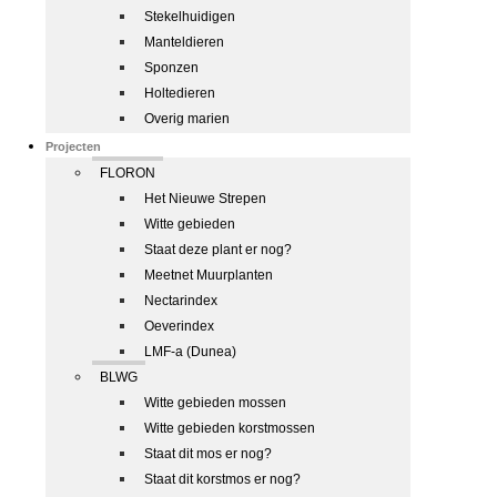
Stekelhuidigen
Manteldieren
Sponzen
Holtedieren
Overig marien
Projecten
FLORON
Het Nieuwe Strepen
Witte gebieden
Staat deze plant er nog?
Meetnet Muurplanten
Nectarindex
Oeverindex
LMF-a (Dunea)
BLWG
Witte gebieden mossen
Witte gebieden korstmossen
Staat dit mos er nog?
Staat dit korstmos er nog?