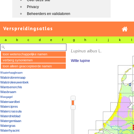
Over deze site
Privacy
Beheerders en validatoren
Verspreidingsatlas
a
b
c
d
e
f
g
h
i
j
k
l
Lupinus albus
L.
toon wetenschappelijke namen
verberg synoniemen
Witte lupine
toon alleen geaccepteerde namen
Waaierhaagbraam
Walstrobremraap
Walstroleeuwenbek
Wantsenorchis
Wasbraam
Wasgagel
Wateraardbei
Watercipres
Watercrassula
Waterdrieblad
Watergentiaan
Watergras
Waterhyacint