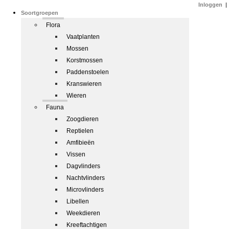
Inloggen
|
Soortgroepen
Flora
Vaatplanten
Mossen
Korstmossen
Paddenstoelen
Kranswieren
Wieren
Fauna
Zoogdieren
Reptielen
Amfibieën
Vissen
Dagvlinders
Nachtvlinders
Microvlinders
Libellen
Weekdieren
Kreeftachtigen