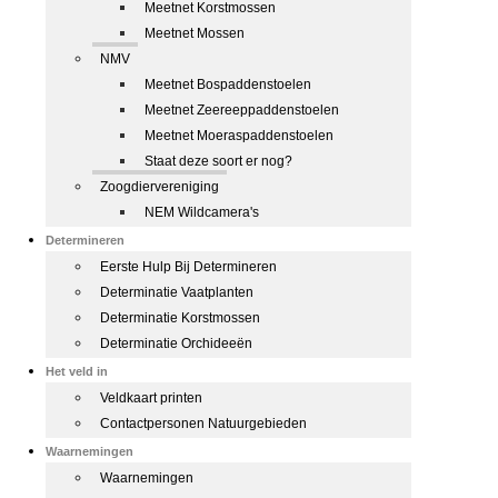
Meetnet Korstmossen
Meetnet Mossen
NMV
Meetnet Bospaddenstoelen
Meetnet Zeereeppaddenstoelen
Meetnet Moeraspaddenstoelen
Staat deze soort er nog?
Zoogdiervereniging
NEM Wildcamera's
Determineren
Eerste Hulp Bij Determineren
Determinatie Vaatplanten
Determinatie Korstmossen
Determinatie Orchideeën
Het veld in
Veldkaart printen
Contactpersonen Natuurgebieden
Waarnemingen
Waarnemingen