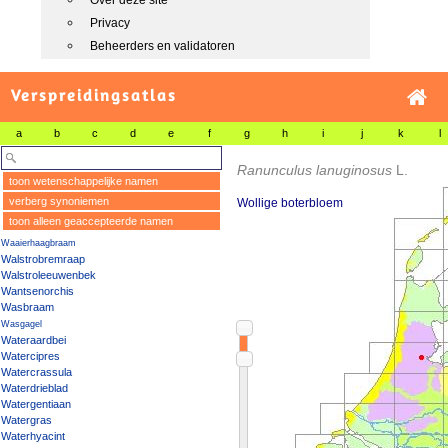
Over deze site
Privacy
Beheerders en validatoren
Verspreidingsatlas
a
b
c
d
e
f
g
h
i
j
k
l
Ranunculus lanuginosus
L.
toon wetenschappelijke namen
verberg synoniemen
Wollige boterbloem
toon alleen geaccepteerde namen
Waaierhaagbraam
Walstrobremraap
Walstroleeuwenbek
Wantsenorchis
Wasbraam
Wasgagel
Wateraardbei
Watercipres
Watercrassula
Waterdrieblad
Watergentiaan
Watergras
Waterhyacint