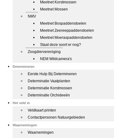
Meetnet Korstmossen
Meetnet Mossen
NMV
Meetnet Bospaddenstoelen
Meetnet Zeereeppaddenstoelen
Meetnet Moeraspaddenstoelen
Staat deze soort er nog?
Zoogdiervereniging
NEM Wildcamera's
Determineren
Eerste Hulp Bij Determineren
Determinatie Vaatplanten
Determinatie Korstmossen
Determinatie Orchideeën
Het veld in
Veldkaart printen
Contactpersonen Natuurgebieden
Waarnemingen
Waarnemingen