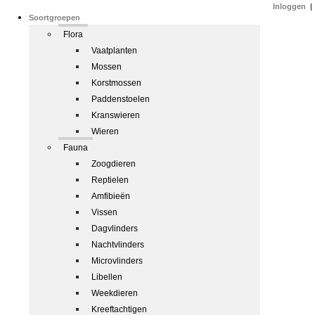
Inloggen
|
Soortgroepen
Flora
Vaatplanten
Mossen
Korstmossen
Paddenstoelen
Kranswieren
Wieren
Fauna
Zoogdieren
Reptielen
Amfibieën
Vissen
Dagvlinders
Nachtvlinders
Microvlinders
Libellen
Weekdieren
Kreeftachtigen