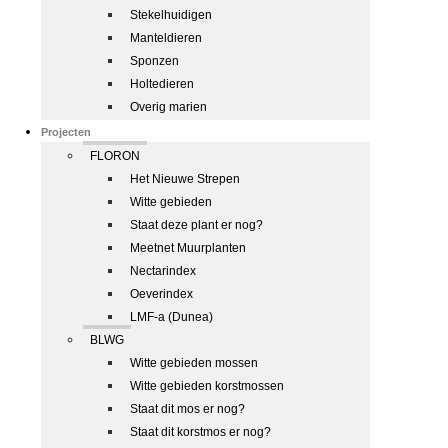
Stekelhuidigen
Manteldieren
Sponzen
Holtedieren
Overig marien
Projecten
FLORON
Het Nieuwe Strepen
Witte gebieden
Staat deze plant er nog?
Meetnet Muurplanten
Nectarindex
Oeverindex
LMF-a (Dunea)
BLWG
Witte gebieden mossen
Witte gebieden korstmossen
Staat dit mos er nog?
Staat dit korstmos er nog?