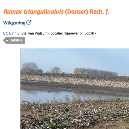
Rumex triangulivalvis
(Danser) Rech. f.
Wilgzuring
CC BY 4.0
Stef van Walsum
-
Locatie: Rijnoever bij Lobith
-
Habitus