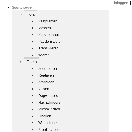
Inloggen
|
Soortgroepen
Flora
Vaatplanten
Mossen
Korstmossen
Paddenstoelen
Kranswieren
Wieren
Fauna
Zoogdieren
Reptielen
Amfibieën
Vissen
Dagvlinders
Nachtvlinders
Microvlinders
Libellen
Weekdieren
Kreeftachtigen