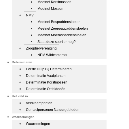
Meetnet Korstmossen
Meetnet Mossen
NMV
Meetnet Bospaddenstoelen
Meetnet Zeereeppaddenstoelen
Meetnet Moeraspaddenstoelen
Staat deze soort er nog?
Zoogdiervereniging
NEM Wildcamera's
Determineren
Eerste Hulp Bij Determineren
Determinatie Vaatplanten
Determinatie Korstmossen
Determinatie Orchideeën
Het veld in
Veldkaart printen
Contactpersonen Natuurgebieden
Waarnemingen
Waarnemingen