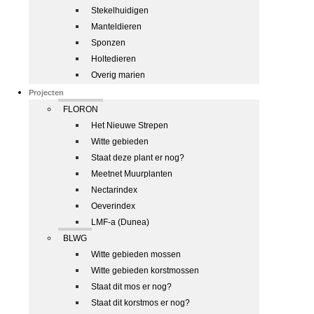
Stekelhuidigen
Manteldieren
Sponzen
Holtedieren
Overig marien
Projecten
FLORON
Het Nieuwe Strepen
Witte gebieden
Staat deze plant er nog?
Meetnet Muurplanten
Nectarindex
Oeverindex
LMF-a (Dunea)
BLWG
Witte gebieden mossen
Witte gebieden korstmossen
Staat dit mos er nog?
Staat dit korstmos er nog?