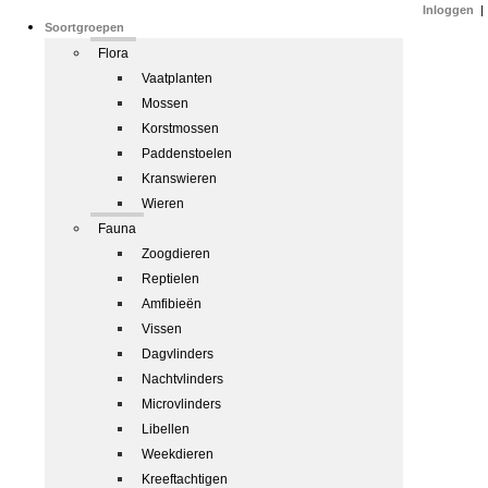
Inloggen
|
Soortgroepen
Flora
Vaatplanten
Mossen
Korstmossen
Paddenstoelen
Kranswieren
Wieren
Fauna
Zoogdieren
Reptielen
Amfibieën
Vissen
Dagvlinders
Nachtvlinders
Microvlinders
Libellen
Weekdieren
Kreeftachtigen