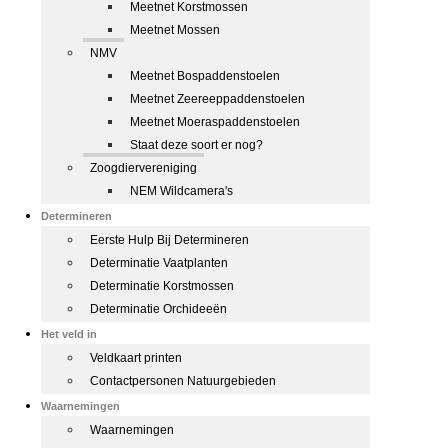
Meetnet Korstmossen
Meetnet Mossen
NMV
Meetnet Bospaddenstoelen
Meetnet Zeereeppaddenstoelen
Meetnet Moeraspaddenstoelen
Staat deze soort er nog?
Zoogdiervereniging
NEM Wildcamera's
Determineren
Eerste Hulp Bij Determineren
Determinatie Vaatplanten
Determinatie Korstmossen
Determinatie Orchideeën
Het veld in
Veldkaart printen
Contactpersonen Natuurgebieden
Waarnemingen
Waarnemingen