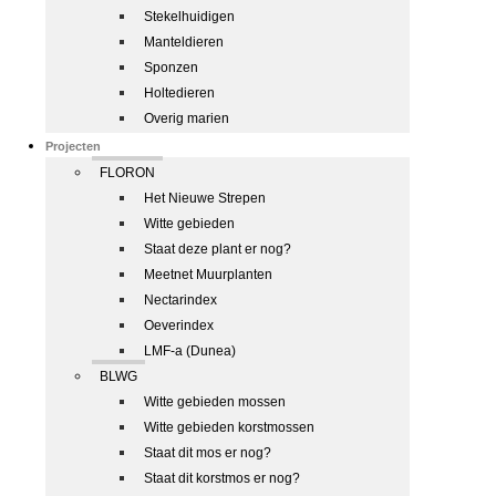
Stekelhuidigen
Manteldieren
Sponzen
Holtedieren
Overig marien
Projecten
FLORON
Het Nieuwe Strepen
Witte gebieden
Staat deze plant er nog?
Meetnet Muurplanten
Nectarindex
Oeverindex
LMF-a (Dunea)
BLWG
Witte gebieden mossen
Witte gebieden korstmossen
Staat dit mos er nog?
Staat dit korstmos er nog?