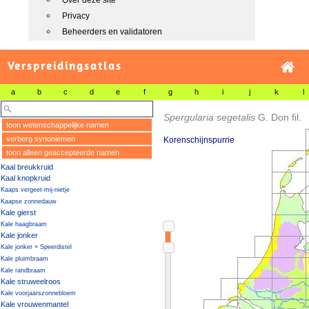
Over deze site
Privacy
Beheerders en validatoren
Verspreidingsatlas
a
b
c
d
e
f
g
h
i
j
k
l
Spergularia segetalis
G. Don fil.
toon wetenschappelijke namen
verberg synoniemen
Korenschijnspurrie
toon alleen geaccepteerde namen
Kaal breukkruid
Kaal knopkruid
Kaaps vergeet-mij-nietje
Kaapse zonnedauw
Kale gierst
Kale haagbraam
Kale jonker
Kale jonker × Speerdistel
Kale pluimbraam
Kale randbraam
Kale struweelroos
Kale voorjaarszonnebloem
Kale vrouwenmantel