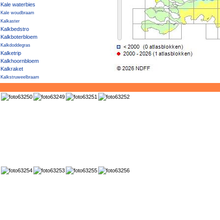
Kale waterbies
Kale woudbraam
Kalkaster
Kalkbedstro
Kalkboterbloem
Kalkdoddegras
Kalketrip
Kalkhoornbloem
Kalkraket
Kalkstruweelbraam
Kalkwalstro
Kalkzwenkgras
Kalmoes
Kambraam
Kamdragende tarwe
Kamferalant
Kamgras
Kamilleknopje
Kamspeerbraam
Kamtsjatka-vetkruid
Kamvaren
Kamvaren × Smalle stekelvaren
Kanariekers
Kanariezaad
Kandelaartje
Kandelaartoorts
Kaneelroos