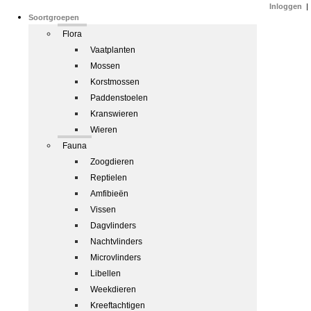
Inloggen
|
Soortgroepen
Flora
Vaatplanten
Mossen
Korstmossen
Paddenstoelen
Kranswieren
Wieren
Fauna
Zoogdieren
Reptielen
Amfibieën
Vissen
Dagvlinders
Nachtvlinders
Microvlinders
Libellen
Weekdieren
Kreeftachtigen