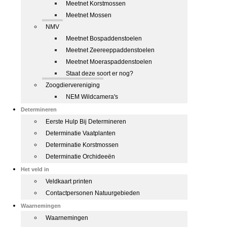
Meetnet Korstmossen
Meetnet Mossen
NMV
Meetnet Bospaddenstoelen
Meetnet Zeereeppaddenstoelen
Meetnet Moeraspaddenstoelen
Staat deze soort er nog?
Zoogdiervereniging
NEM Wildcamera's
Determineren
Eerste Hulp Bij Determineren
Determinatie Vaatplanten
Determinatie Korstmossen
Determinatie Orchideeën
Het veld in
Veldkaart printen
Contactpersonen Natuurgebieden
Waarnemingen
Waarnemingen