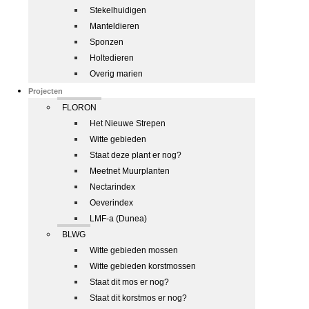
Stekelhuidigen
Manteldieren
Sponzen
Holtedieren
Overig marien
Projecten
FLORON
Het Nieuwe Strepen
Witte gebieden
Staat deze plant er nog?
Meetnet Muurplanten
Nectarindex
Oeverindex
LMF-a (Dunea)
BLWG
Witte gebieden mossen
Witte gebieden korstmossen
Staat dit mos er nog?
Staat dit korstmos er nog?