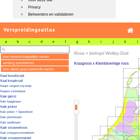
Over deze site
Privacy
Beheerders en validatoren
Verspreidingsatlas
a
b
c
d
e
f
g
h
i
j
k
l
Rosa
×
bishopii
Wolley-Dod
toon wetenschappelijke namen
verberg synoniemen
Kraagroos x Kleinbloemige roos
toon alleen geaccepteerde namen
Kaal breukkruid
Kaal knopkruid
Kaaps vergeet-mij-nietje
Kaapse zonnedauw
Kale gierst
Kale haagbraam
Kale jonker
Kale jonker × Speerdistel
Kale pluimbraam
Kale randbraam
Kale struweelroos
Kale voorjaarszonnebloem
Kale vrouwenmantel