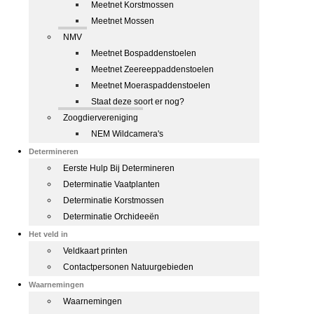
Meetnet Korstmossen
Meetnet Mossen
NMV
Meetnet Bospaddenstoelen
Meetnet Zeereeppaddenstoelen
Meetnet Moeraspaddenstoelen
Staat deze soort er nog?
Zoogdiervereniging
NEM Wildcamera's
Determineren
Eerste Hulp Bij Determineren
Determinatie Vaatplanten
Determinatie Korstmossen
Determinatie Orchideeën
Het veld in
Veldkaart printen
Contactpersonen Natuurgebieden
Waarnemingen
Waarnemingen