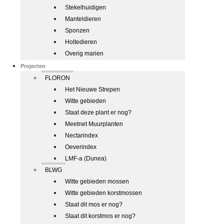
Stekelhuidigen
Manteldieren
Sponzen
Holtedieren
Overig marien
Projecten
FLORON
Het Nieuwe Strepen
Witte gebieden
Staat deze plant er nog?
Meetnet Muurplanten
Nectarindex
Oeverindex
LMF-a (Dunea)
BLWG
Witte gebieden mossen
Witte gebieden korstmossen
Staat dit mos er nog?
Staat dit korstmos er nog?