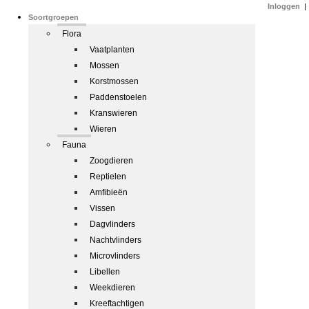
Inloggen
|
Soortgroepen
Flora
Vaatplanten
Mossen
Korstmossen
Paddenstoelen
Kranswieren
Wieren
Fauna
Zoogdieren
Reptielen
Amfibieën
Vissen
Dagvlinders
Nachtvlinders
Microvlinders
Libellen
Weekdieren
Kreeftachtigen