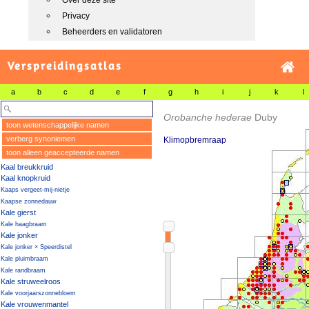
Over deze site
Privacy
Beheerders en validatoren
Verspreidingsatlas
a
b
c
d
e
f
g
h
i
j
k
l
Orobanche hederae
Duby
toon wetenschappelijke namen
verberg synoniemen
Klimopbremraap
toon alleen geaccepteerde namen
Kaal breukkruid
Kaal knopkruid
Kaaps vergeet-mij-nietje
Kaapse zonnedauw
Kale gierst
Kale haagbraam
Kale jonker
Kale jonker × Speerdistel
Kale pluimbraam
Kale randbraam
Kale struweelroos
Kale voorjaarszonnebloem
Kale vrouwenmantel