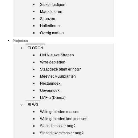
Stekelhuidigen
Manteldieren
Sponzen
Holtedieren
Overig marien
Projecten
FLORON
Het Nieuwe Strepen
Witte gebieden
Staat deze plant er nog?
Meetnet Muurplanten
Nectarindex
Oeverindex
LMF-a (Dunea)
BLWG
Witte gebieden mossen
Witte gebieden korstmossen
Staat dit mos er nog?
Staat dit korstmos er nog?