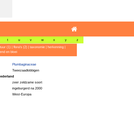
t
u
v
w
x
y
z
atuur (1)
|
flora's (2)
|
taxonomie
|
herkenning
|
rend en bloei
Plumbaginaceae
Tweezaadlobbigen
ederland
zeer zeldzame soort
ingeburgerd na 2000
West-Europa