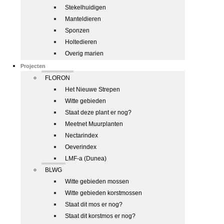
Stekelhuidigen
Manteldieren
Sponzen
Holtedieren
Overig marien
Projecten
FLORON
Het Nieuwe Strepen
Witte gebieden
Staat deze plant er nog?
Meetnet Muurplanten
Nectarindex
Oeverindex
LMF-a (Dunea)
BLWG
Witte gebieden mossen
Witte gebieden korstmossen
Staat dit mos er nog?
Staat dit korstmos er nog?