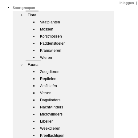
Inloggen
|
Soortgroepen
Flora
Vaatplanten
Mossen
Korstmossen
Paddenstoelen
Kranswieren
Wieren
Fauna
Zoogdieren
Reptielen
Amfibieën
Vissen
Dagvlinders
Nachtvlinders
Microvlinders
Libellen
Weekdieren
Kreeftachtigen