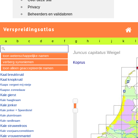
Over deze site
Privacy
Beheerders en validatoren
Verspreidingsatlas
a
b
c
d
e
f
g
h
i
j
k
l
Juncus capitatus
Weigel
toon wetenschappelijke namen
verberg synoniemen
Koprus
toon alleen geaccepteerde namen
Kaal breukkruid
Kaal knopkruid
Kaaps vergeet-mij-nietje
Kaapse zonnedauw
Kale gierst
Kale haagbraam
Kale jonker
Kale jonker × Speerdistel
Kale pluimbraam
Kale randbraam
Kale struweelroos
Kale voorjaarszonnebloem
Kale vrouwenmantel