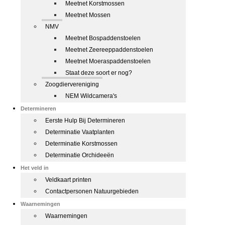
Meetnet Korstmossen
Meetnet Mossen
NMV
Meetnet Bospaddenstoelen
Meetnet Zeereeppaddenstoelen
Meetnet Moeraspaddenstoelen
Staat deze soort er nog?
Zoogdiervereniging
NEM Wildcamera's
Determineren
Eerste Hulp Bij Determineren
Determinatie Vaatplanten
Determinatie Korstmossen
Determinatie Orchideeën
Het veld in
Veldkaart printen
Contactpersonen Natuurgebieden
Waarnemingen
Waarnemingen