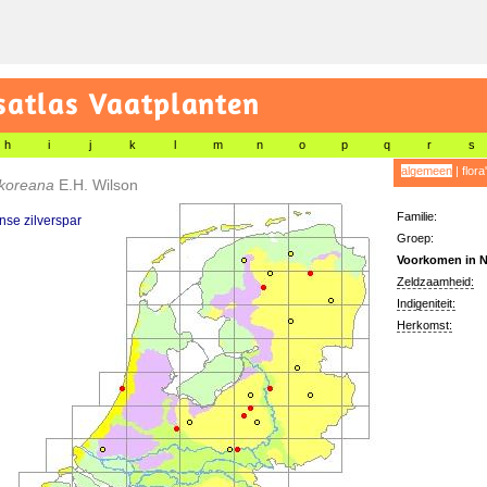
satlas Vaatplanten
h
i
j
k
l
m
n
o
p
q
r
s
algemeen
|
flora
 koreana
E.H. Wilson
Familie:
se zilverspar
Groep:
Voorkomen in N
Zeldzaamheid:
Indigeniteit:
Herkomst: