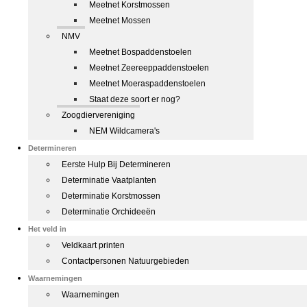
Meetnet Korstmossen
Meetnet Mossen
NMV
Meetnet Bospaddenstoelen
Meetnet Zeereeppaddenstoelen
Meetnet Moeraspaddenstoelen
Staat deze soort er nog?
Zoogdiervereniging
NEM Wildcamera's
Determineren
Eerste Hulp Bij Determineren
Determinatie Vaatplanten
Determinatie Korstmossen
Determinatie Orchideeën
Het veld in
Veldkaart printen
Contactpersonen Natuurgebieden
Waarnemingen
Waarnemingen