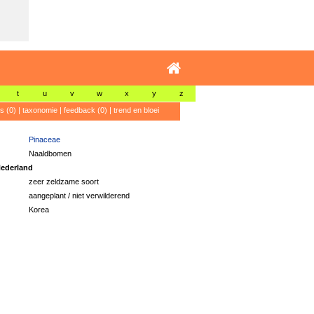
t
u
v
w
x
y
z
's (0)
|
taxonomie
|
feedback (0)
|
trend en bloei
Pinaceae
Naaldbomen
ederland
zeer zeldzame soort
aangeplant / niet verwilderend
Korea