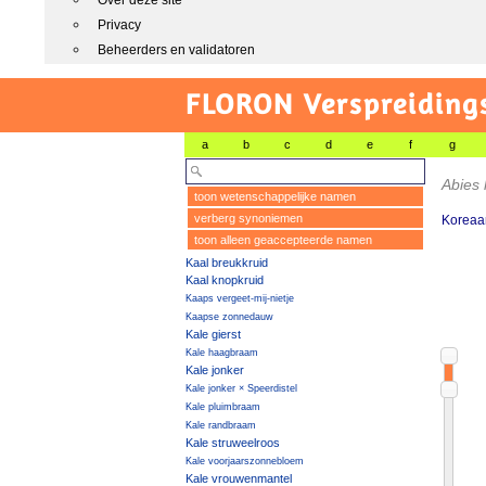
Over deze site
Privacy
Beheerders en validatoren
FLORON Verspreiding
a
b
c
d
e
f
g
Abies
toon wetenschappelijke namen
verberg synoniemen
Koreaan
toon alleen geaccepteerde namen
Kaal breukkruid
Kaal knopkruid
Kaaps vergeet-mij-nietje
Kaapse zonnedauw
Kale gierst
Kale haagbraam
Kale jonker
Kale jonker × Speerdistel
Kale pluimbraam
Kale randbraam
Kale struweelroos
Kale voorjaarszonnebloem
Kale vrouwenmantel