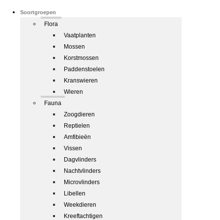
Soortgroepen
Flora
Vaatplanten
Mossen
Korstmossen
Paddenstoelen
Kranswieren
Wieren
Fauna
Zoogdieren
Reptielen
Amfibieën
Vissen
Dagvlinders
Nachtvlinders
Microvlinders
Libellen
Weekdieren
Kreeftachtigen