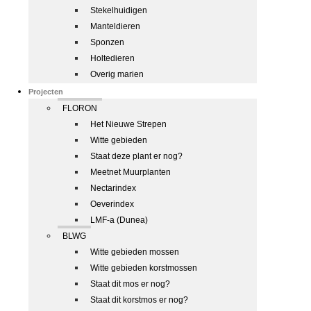
Stekelhuidigen
Manteldieren
Sponzen
Holtedieren
Overig marien
Projecten
FLORON
Het Nieuwe Strepen
Witte gebieden
Staat deze plant er nog?
Meetnet Muurplanten
Nectarindex
Oeverindex
LMF-a (Dunea)
BLWG
Witte gebieden mossen
Witte gebieden korstmossen
Staat dit mos er nog?
Staat dit korstmos er nog?