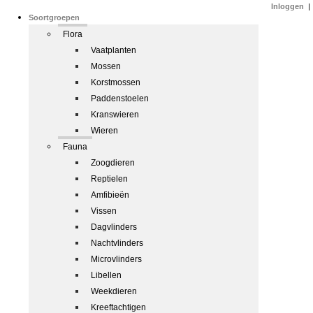
Inloggen
|
Soortgroepen
Flora
Vaatplanten
Mossen
Korstmossen
Paddenstoelen
Kranswieren
Wieren
Fauna
Zoogdieren
Reptielen
Amfibieën
Vissen
Dagvlinders
Nachtvlinders
Microvlinders
Libellen
Weekdieren
Kreeftachtigen