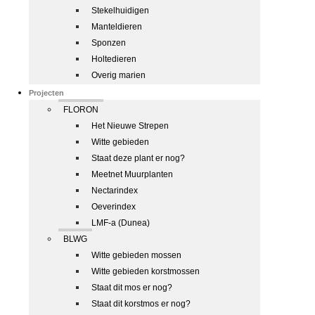
Stekelhuidigen
Manteldieren
Sponzen
Holtedieren
Overig marien
Projecten
FLORON
Het Nieuwe Strepen
Witte gebieden
Staat deze plant er nog?
Meetnet Muurplanten
Nectarindex
Oeverindex
LMF-a (Dunea)
BLWG
Witte gebieden mossen
Witte gebieden korstmossen
Staat dit mos er nog?
Staat dit korstmos er nog?