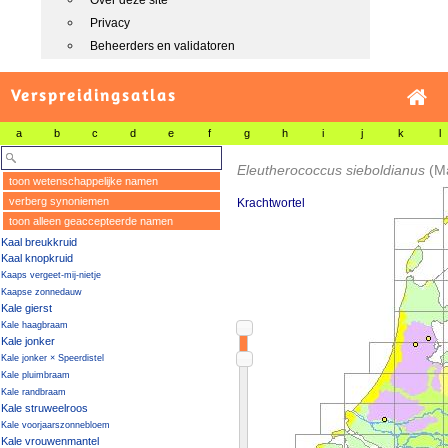
Over deze site
Privacy
Beheerders en validatoren
Verspreidingsatlas
a
b
c
d
e
f
g
h
i
j
k
l
Eleutherococcus sieboldianus
(M
toon wetenschappelijke namen
verberg synoniemen
Krachtwortel
toon alleen geaccepteerde namen
Kaal breukkruid
Kaal knopkruid
Kaaps vergeet-mij-nietje
Kaapse zonnedauw
Kale gierst
Kale haagbraam
Kale jonker
Kale jonker × Speerdistel
Kale pluimbraam
Kale randbraam
Kale struweelroos
Kale voorjaarszonnebloem
Kale vrouwenmantel