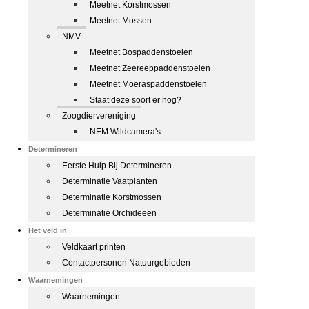
Meetnet Korstmossen
Meetnet Mossen
NMV
Meetnet Bospaddenstoelen
Meetnet Zeereeppaddenstoelen
Meetnet Moeraspaddenstoelen
Staat deze soort er nog?
Zoogdiervereniging
NEM Wildcamera's
Determineren
Eerste Hulp Bij Determineren
Determinatie Vaatplanten
Determinatie Korstmossen
Determinatie Orchideeën
Het veld in
Veldkaart printen
Contactpersonen Natuurgebieden
Waarnemingen
Waarnemingen