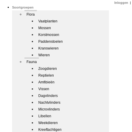
Inloggen
|
Soortgroepen
Flora
Vaatplanten
Mossen
Korstmossen
Paddenstoelen
Kranswieren
Wieren
Fauna
Zoogdieren
Reptielen
Amfibieën
Vissen
Dagvlinders
Nachtvlinders
Microvlinders
Libellen
Weekdieren
Kreeftachtigen