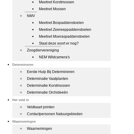
Meetnet Korstmossen
Meetnet Mossen
NMV
Meetnet Bospaddenstoelen
Meetnet Zeereeppaddenstoelen
Meetnet Moeraspaddenstoelen
Staat deze soort er nog?
Zoogdiervereniging
NEM Wildcamera's
Determineren
Eerste Hulp Bij Determineren
Determinatie Vaatplanten
Determinatie Korstmossen
Determinatie Orchideeën
Het veld in
Veldkaart printen
Contactpersonen Natuurgebieden
Waarnemingen
Waarnemingen