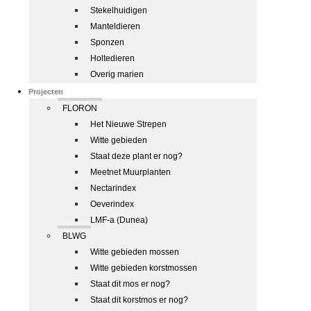
Stekelhuidigen
Manteldieren
Sponzen
Holtedieren
Overig marien
Projecten
FLORON
Het Nieuwe Strepen
Witte gebieden
Staat deze plant er nog?
Meetnet Muurplanten
Nectarindex
Oeverindex
LMF-a (Dunea)
BLWG
Witte gebieden mossen
Witte gebieden korstmossen
Staat dit mos er nog?
Staat dit korstmos er nog?