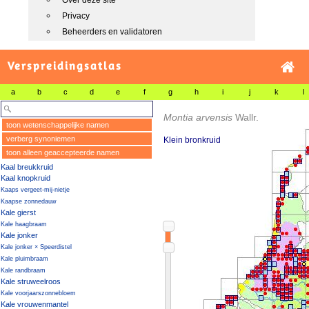
Over deze site
Privacy
Beheerders en validatoren
Verspreidingsatlas
a
b
c
d
e
f
g
h
i
j
k
l
Montia arvensis
Wallr.
toon wetenschappelijke namen
verberg synoniemen
Klein bronkruid
toon alleen geaccepteerde namen
Kaal breukkruid
Kaal knopkruid
Kaaps vergeet-mij-nietje
Kaapse zonnedauw
Kale gierst
Kale haagbraam
Kale jonker
Kale jonker × Speerdistel
Kale pluimbraam
Kale randbraam
Kale struweelroos
Kale voorjaarszonnebloem
Kale vrouwenmantel