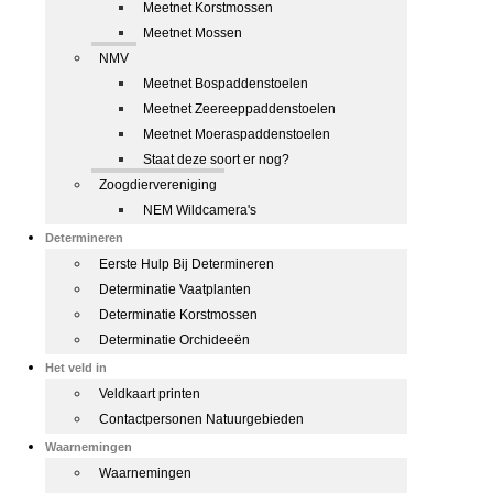
Meetnet Korstmossen
Meetnet Mossen
NMV
Meetnet Bospaddenstoelen
Meetnet Zeereeppaddenstoelen
Meetnet Moeraspaddenstoelen
Staat deze soort er nog?
Zoogdiervereniging
NEM Wildcamera's
Determineren
Eerste Hulp Bij Determineren
Determinatie Vaatplanten
Determinatie Korstmossen
Determinatie Orchideeën
Het veld in
Veldkaart printen
Contactpersonen Natuurgebieden
Waarnemingen
Waarnemingen