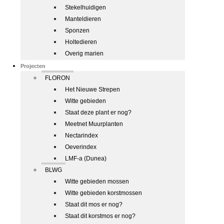
Stekelhuidigen
Manteldieren
Sponzen
Holtedieren
Overig marien
Projecten
FLORON
Het Nieuwe Strepen
Witte gebieden
Staat deze plant er nog?
Meetnet Muurplanten
Nectarindex
Oeverindex
LMF-a (Dunea)
BLWG
Witte gebieden mossen
Witte gebieden korstmossen
Staat dit mos er nog?
Staat dit korstmos er nog?