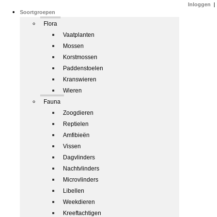
Inloggen
|
Soortgroepen
Flora
Vaatplanten
Mossen
Korstmossen
Paddenstoelen
Kranswieren
Wieren
Fauna
Zoogdieren
Reptielen
Amfibieën
Vissen
Dagvlinders
Nachtvlinders
Microvlinders
Libellen
Weekdieren
Kreeftachtigen