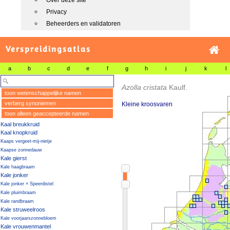
Over deze site
Privacy
Beheerders en validatoren
Verspreidingsatlas
a
b
c
d
e
f
g
h
i
j
k
l
Azolla cristata
Kaulf.
toon wetenschappelijke namen
verberg synoniemen
Kleine kroosvaren
toon alleen geaccepteerde namen
Kaal breukkruid
Kaal knopkruid
Kaaps vergeet-mij-nietje
Kaapse zonnedauw
Kale gierst
Kale haagbraam
Kale jonker
Kale jonker × Speerdistel
Kale pluimbraam
Kale randbraam
Kale struweelroos
Kale voorjaarszonnebloem
Kale vrouwenmantel