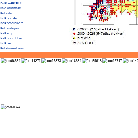
Kale waterbies
Kale woudbraam
Kalkaster
Kalkbedstro
Kalkboterbloem
Kalkdoddegras
Kalketrip
Kalkhoornbloem
Kalkraket
Kalkstruweelbraam
Kalkwalstro
Kalkzwenkgras
Kalmoes
Kambraam
Kamdragende tarwe
Kamferalant
Kamgras
Kamilleknopje
Kamspeerbraam
Kamtsjatka-vetkruid
Kamvaren
Kamvaren × Smalle stekelvaren
Kanariekers
Kanariezaad
Kandelaartje
Kandelaartoorts
Kaneelroos