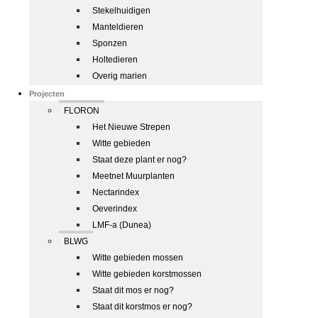
Stekelhuidigen
Manteldieren
Sponzen
Holtedieren
Overig marien
Projecten
FLORON
Het Nieuwe Strepen
Witte gebieden
Staat deze plant er nog?
Meetnet Muurplanten
Nectarindex
Oeverindex
LMF-a (Dunea)
BLWG
Witte gebieden mossen
Witte gebieden korstmossen
Staat dit mos er nog?
Staat dit korstmos er nog?