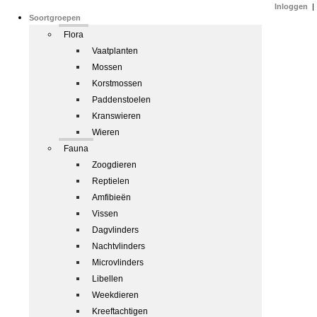
Inloggen
|
Soortgroepen
Flora
Vaatplanten
Mossen
Korstmossen
Paddenstoelen
Kranswieren
Wieren
Fauna
Zoogdieren
Reptielen
Amfibieën
Vissen
Dagvlinders
Nachtvlinders
Microvlinders
Libellen
Weekdieren
Kreeftachtigen