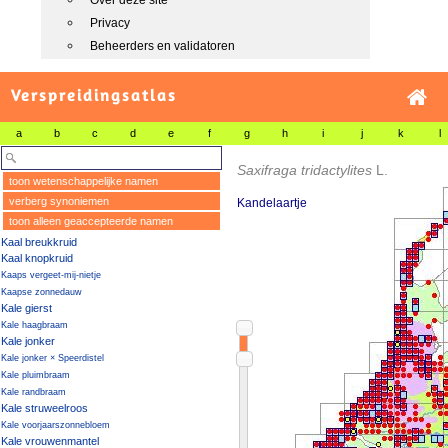
Over deze site
Privacy
Beheerders en validatoren
Verspreidingsatlas
a
b
c
d
e
f
g
h
i
j
k
l
Saxifraga tridactylites
L.
toon wetenschappelijke namen
verberg synoniemen
Kandelaartje
toon alleen geaccepteerde namen
Kaal breukkruid
Kaal knopkruid
Kaaps vergeet-mij-nietje
Kaapse zonnedauw
Kale gierst
Kale haagbraam
Kale jonker
Kale jonker × Speerdistel
Kale pluimbraam
Kale randbraam
Kale struweelroos
Kale voorjaarszonnebloem
Kale vrouwenmantel