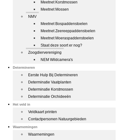
Meetnet Korstmossen
Meetnet Mossen
NMV
Meetnet Bospaddenstoelen
Meetnet Zeereeppaddenstoelen
Meetnet Moeraspaddenstoelen
Staat deze soort er nog?
Zoogdiervereniging
NEM Wildcamera's
Determineren
Eerste Hulp Bij Determineren
Determinatie Vaatplanten
Determinatie Korstmossen
Determinatie Orchideeën
Het veld in
Veldkaart printen
Contactpersonen Natuurgebieden
Waarnemingen
Waarnemingen