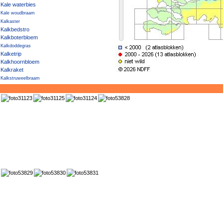
Kale waterbies
Kale woudbraam
Kalkaster
Kalkbedstro
Kalkboterbloem
Kalkdoddegras
Kalketrip
Kalkhoornbloem
Kalkraket
Kalkstruweelbraam
Kalkwalstro
Kalkzwenkgras
Kalmoes
Kambraam
Kamdragende tarwe
Kamferalant
Kamgras
Kamilleknopje
Kamspeerbraam
Kamtsjatka-vetkruid
Kamvaren
Kamvaren × Smalle stekelvaren
Kanariekers
Kanariezaad
Kandelaartje
Kandelaartoorts
Kaneelroos