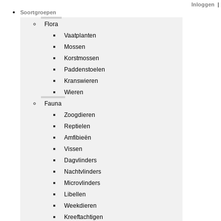
Inloggen
|
Soortgroepen
Flora
Vaatplanten
Mossen
Korstmossen
Paddenstoelen
Kranswieren
Wieren
Fauna
Zoogdieren
Reptielen
Amfibieën
Vissen
Dagvlinders
Nachtvlinders
Microvlinders
Libellen
Weekdieren
Kreeftachtigen