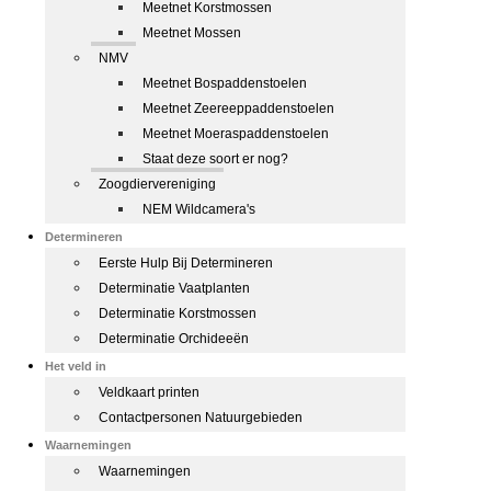
Meetnet Korstmossen
Meetnet Mossen
NMV
Meetnet Bospaddenstoelen
Meetnet Zeereeppaddenstoelen
Meetnet Moeraspaddenstoelen
Staat deze soort er nog?
Zoogdiervereniging
NEM Wildcamera's
Determineren
Eerste Hulp Bij Determineren
Determinatie Vaatplanten
Determinatie Korstmossen
Determinatie Orchideeën
Het veld in
Veldkaart printen
Contactpersonen Natuurgebieden
Waarnemingen
Waarnemingen