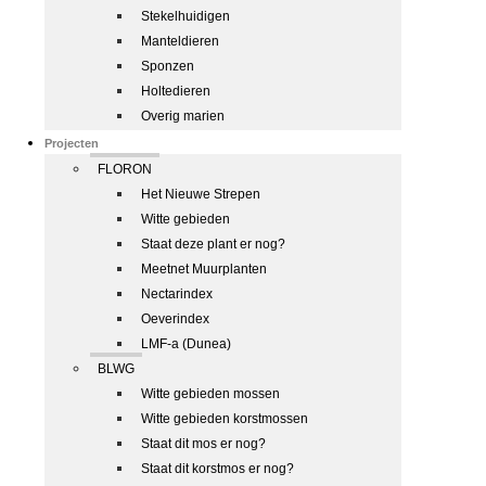
Stekelhuidigen
Manteldieren
Sponzen
Holtedieren
Overig marien
Projecten
FLORON
Het Nieuwe Strepen
Witte gebieden
Staat deze plant er nog?
Meetnet Muurplanten
Nectarindex
Oeverindex
LMF-a (Dunea)
BLWG
Witte gebieden mossen
Witte gebieden korstmossen
Staat dit mos er nog?
Staat dit korstmos er nog?