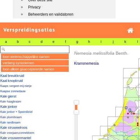
Over deze site
Privacy
Beheerders en validatoren
Verspreidingsatlas
a
b
c
d
e
f
g
h
i
j
k
l
Nemesia melissifolia
Benth.
toon wetenschappelijke namen
verberg synoniemen
Kransnemesia
toon alleen geaccepteerde namen
Kaal breukkruid
Kaal knopkruid
Kaaps vergeet-mij-nietje
Kaapse zonnedauw
Kale gierst
Kale haagbraam
Kale jonker
Kale jonker × Speerdistel
Kale pluimbraam
Kale randbraam
Kale struweelroos
Kale voorjaarszonnebloem
Kale vrouwenmantel