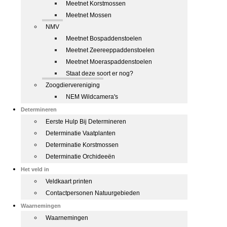
Meetnet Korstmossen
Meetnet Mossen
NMV
Meetnet Bospaddenstoelen
Meetnet Zeereeppaddenstoelen
Meetnet Moeraspaddenstoelen
Staat deze soort er nog?
Zoogdiervereniging
NEM Wildcamera's
Determineren
Eerste Hulp Bij Determineren
Determinatie Vaatplanten
Determinatie Korstmossen
Determinatie Orchideeën
Het veld in
Veldkaart printen
Contactpersonen Natuurgebieden
Waarnemingen
Waarnemingen