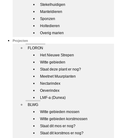
Stekelhuidigen
Manteldieren
Sponzen
Holtedieren
Overig marien
Projecten
FLORON
Het Nieuwe Strepen
Witte gebieden
Staat deze plant er nog?
Meetnet Muurplanten
Nectarindex
Oeverindex
LMF-a (Dunea)
BLWG
Witte gebieden mossen
Witte gebieden korstmossen
Staat dit mos er nog?
Staat dit korstmos er nog?