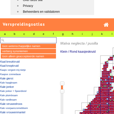
Over deze site
Privacy
Beheerders en validatoren
Verspreidingsatlas
a
b
c
d
e
f
g
h
i
j
k
l
Malva neglecta / pusilla
toon wetenschappelijke namen
verberg synoniemen
Klein / Rond kaasjeskruid
toon alleen geaccepteerde namen
Kaal breukkruid
Kaal knopkruid
Kaaps vergeet-mij-nietje
Kaapse zonnedauw
Kale gierst
Kale haagbraam
Kale jonker
Kale jonker × Speerdistel
Kale pluimbraam
Kale randbraam
Kale struweelroos
Kale voorjaarszonnebloem
Kale vrouwenmantel