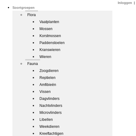
Inloggen
|
Soortgroepen
Flora
Vaatplanten
Mossen
Korstmossen
Paddenstoelen
Kranswieren
Wieren
Fauna
Zoogdieren
Reptielen
Amfibieën
Vissen
Dagvlinders
Nachtvlinders
Microvlinders
Libellen
Weekdieren
Kreeftachtigen