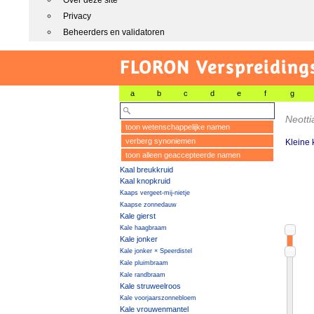
Over deze site
Privacy
Beheerders en validatoren
FLORON Verspreiding
a
b
c
d
e
f
g
Neotti
toon wetenschappelijke namen
verberg synoniemen
Kleine 
toon alleen geaccepteerde namen
Kaal breukkruid
Kaal knopkruid
Kaaps vergeet-mij-nietje
Kaapse zonnedauw
Kale gierst
Kale haagbraam
Kale jonker
Kale jonker × Speerdistel
Kale pluimbraam
Kale randbraam
Kale struweelroos
Kale voorjaarszonnebloem
Kale vrouwenmantel