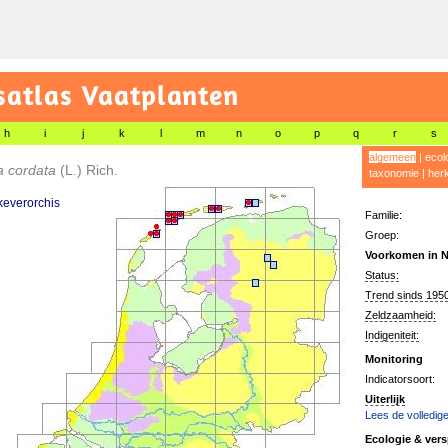
satlas Vaatplanten
h
i
j
k
l
m
n
o
p
q
r
s
algemeen
|
ecol
a cordata
(L.) Rich.
taxonomie
|
her
keverorchis
Familie:
Groep:
Voorkomen in N
Status:
Trend sinds 1950
Zeldzaamheid:
Indigeniteit:
Monitoring
Indicatorsoort:
Uiterlijk
Lees de volledige
Ecologie & vers