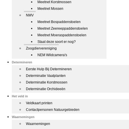
Meetnet Korstmossen
Meetnet Mossen
NMV
Meetnet Bospaddenstoelen
Meetnet Zeereeppaddenstoelen
Meetnet Moeraspaddenstoelen
Staat deze soort er nog?
Zoogdiervereniging
NEM Wildcamera's
Determineren
Eerste Hulp Bij Determineren
Determinatie Vaatplanten
Determinatie Korstmossen
Determinatie Orchideeën
Het veld in
Veldkaart printen
Contactpersonen Natuurgebieden
Waarnemingen
Waarnemingen