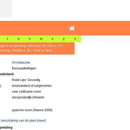
t
u
v
w
x
y
z
ogie & verspreiding
|
literatuur (8)
|
flora's (7)
|
kenning
|
feedback (0)
|
trend en bloei
Orchidaceae
Eenzaadlobbigen
ederland
Rode Lijst: Gevoelig
:
onveranderd of toegenomen
zeer zeldzame soort
oorspronkelijk inheems
typische soort (Natura 2000)
 beschrijving van de plant [meer]
preiding