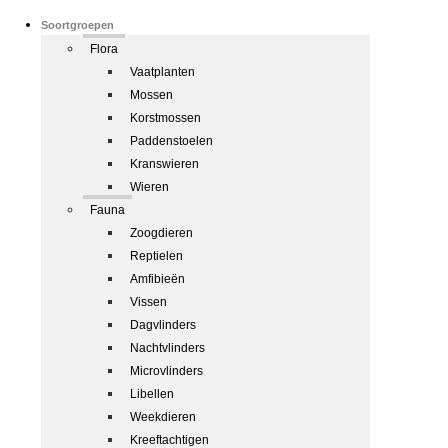
Soortgroepen
Flora
Vaatplanten
Mossen
Korstmossen
Paddenstoelen
Kranswieren
Wieren
Fauna
Zoogdieren
Reptielen
Amfibieën
Vissen
Dagvlinders
Nachtvlinders
Microvlinders
Libellen
Weekdieren
Kreeftachtigen