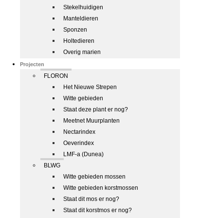
Stekelhuidigen
Manteldieren
Sponzen
Holtedieren
Overig marien
Projecten
FLORON
Het Nieuwe Strepen
Witte gebieden
Staat deze plant er nog?
Meetnet Muurplanten
Nectarindex
Oeverindex
LMF-a (Dunea)
BLWG
Witte gebieden mossen
Witte gebieden korstmossen
Staat dit mos er nog?
Staat dit korstmos er nog?