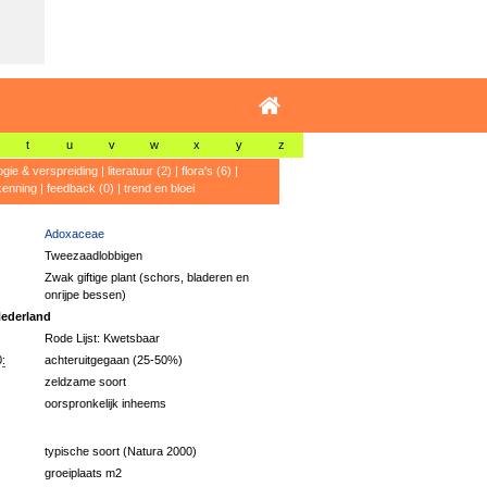
t
u
v
w
x
y
z
ogie & verspreiding
|
literatuur (2)
|
flora's (6)
|
kenning
|
feedback (0)
|
trend en bloei
Adoxaceae
Tweezaadlobbigen
Zwak giftige plant (schors, bladeren en
onrijpe bessen)
ederland
Rode Lijst: Kwetsbaar
:
achteruitgegaan (25-50%)
zeldzame soort
oorspronkelijk inheems
typische soort (Natura 2000)
groeiplaats m2