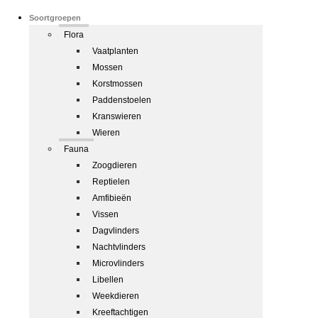
Soortgroepen
Flora
Vaatplanten
Mossen
Korstmossen
Paddenstoelen
Kranswieren
Wieren
Fauna
Zoogdieren
Reptielen
Amfibieën
Vissen
Dagvlinders
Nachtvlinders
Microvlinders
Libellen
Weekdieren
Kreeftachtigen