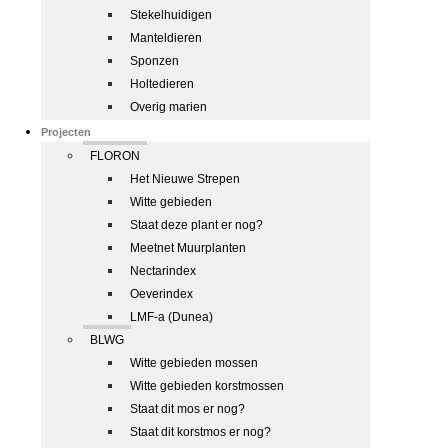
Stekelhuidigen
Manteldieren
Sponzen
Holtedieren
Overig marien
Projecten
FLORON
Het Nieuwe Strepen
Witte gebieden
Staat deze plant er nog?
Meetnet Muurplanten
Nectarindex
Oeverindex
LMF-a (Dunea)
BLWG
Witte gebieden mossen
Witte gebieden korstmossen
Staat dit mos er nog?
Staat dit korstmos er nog?