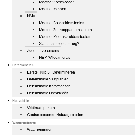
Meetnet Korstmossen
Meetnet Mossen
NMV
Meetnet Bospaddenstoelen
Meetnet Zeereeppaddenstoelen
Meetnet Moeraspaddenstoelen
Staat deze soort er nog?
Zoogdiervereniging
NEM Wildcamera's
Determineren
Eerste Hulp Bij Determineren
Determinatie Vaatplanten
Determinatie Korstmossen
Determinatie Orchideeën
Het veld in
Veldkaart printen
Contactpersonen Natuurgebieden
Waarnemingen
Waarnemingen