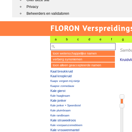
Over deze site
Privacy
Beheerders en validatoren
FLORON Verspreiding
a
b
c
d
e
f
g
Sambu
toon wetenschappelijke namen
verberg synoniemen
Kruidvl
toon alleen geaccepteerde namen
Kaal breukkruid
Kaal knopkruid
Kaaps vergeet-mij-nietje
Kaapse zonnedauw
Kale gierst
Kale haagbraam
Kale jonker
Kale jonker × Speerdistel
Kale pluimbraam
Kale randbraam
Kale struweelroos
Kale voorjaarszonnebloem
Kale vrouwenmantel