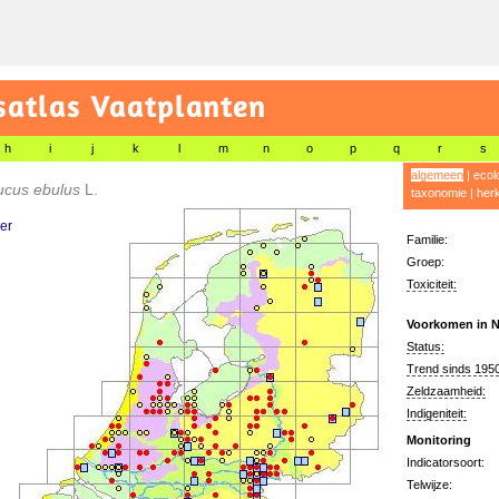
satlas Vaatplanten
h
i
j
k
l
m
n
o
p
q
r
s
algemeen
|
ecol
cus ebulus
L.
taxonomie
|
her
ier
Familie:
Groep:
Toxiciteit:
Voorkomen in N
Status:
Trend sinds 1950
Zeldzaamheid:
Indigeniteit:
Monitoring
Indicatorsoort:
Telwijze: