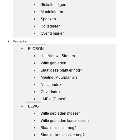
Stekelhuidigen
Manteldieren
Sponzen
Holtedieren
Overig marien
Projecten
FLORON
Het Nieuwe Strepen
Witte gebieden
Staat deze plant er nog?
Meetnet Muurplanten
Nectarindex
Oeverindex
LMF-a (Dunea)
BLWG
Witte gebieden mossen
Witte gebieden korstmossen
Staat dit mos er nog?
Staat dit korstmos er nog?