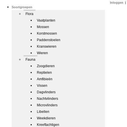
Inloggen
|
Soortgroepen
Flora
Vaatplanten
Mossen
Korstmossen
Paddenstoelen
Kranswieren
Wieren
Fauna
Zoogdieren
Reptielen
Amfibieën
Vissen
Dagvlinders
Nachtvlinders
Microvlinders
Libellen
Weekdieren
Kreeftachtigen