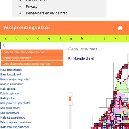
Over deze site
Privacy
Beheerders en validatoren
Verspreidingsatlas
a
b
c
d
e
f
g
h
i
j
k
l
Carduus nutans
L.
toon wetenschappelijke namen
verberg synoniemen
Knikkende distel
toon alleen geaccepteerde namen
Kaal breukkruid
Kaal knopkruid
Kaaps vergeet-mij-nietje
Kaapse zonnedauw
Kale gierst
Kale haagbraam
Kale jonker
Kale jonker × Speerdistel
Kale pluimbraam
Kale randbraam
Kale struweelroos
Kale voorjaarszonnebloem
Kale vrouwenmantel