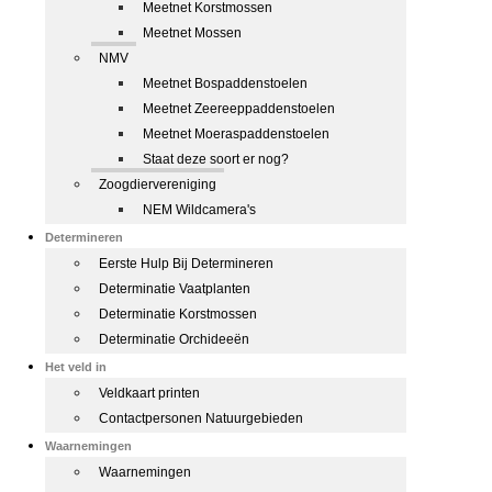
Meetnet Korstmossen
Meetnet Mossen
NMV
Meetnet Bospaddenstoelen
Meetnet Zeereeppaddenstoelen
Meetnet Moeraspaddenstoelen
Staat deze soort er nog?
Zoogdiervereniging
NEM Wildcamera's
Determineren
Eerste Hulp Bij Determineren
Determinatie Vaatplanten
Determinatie Korstmossen
Determinatie Orchideeën
Het veld in
Veldkaart printen
Contactpersonen Natuurgebieden
Waarnemingen
Waarnemingen