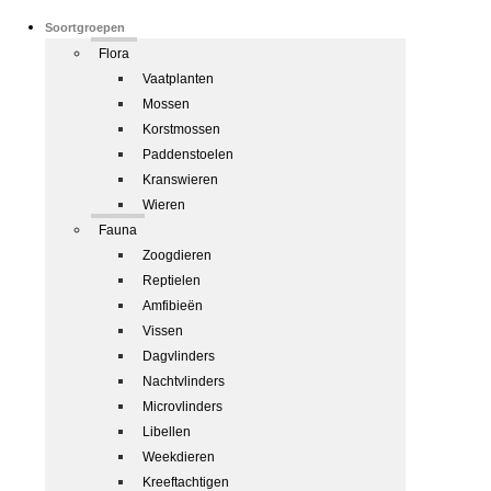
Soortgroepen
Flora
Vaatplanten
Mossen
Korstmossen
Paddenstoelen
Kranswieren
Wieren
Fauna
Zoogdieren
Reptielen
Amfibieën
Vissen
Dagvlinders
Nachtvlinders
Microvlinders
Libellen
Weekdieren
Kreeftachtigen