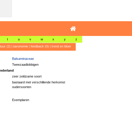
t
u
v
w
x
y
z
atuur (2)
|
taxonomie
|
feedback (0)
|
trend en bloei
Balsaminaceae
Tweezaadlobbigen
ederland
zeer zeldzame soort
bastaard met verschillende herkomst
oudersoorten
Exemplaren