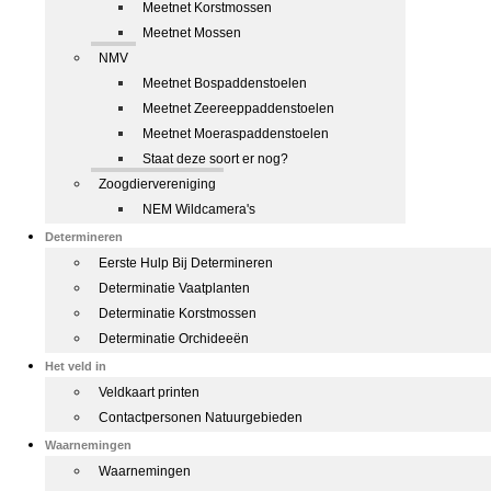
Meetnet Korstmossen
Meetnet Mossen
NMV
Meetnet Bospaddenstoelen
Meetnet Zeereeppaddenstoelen
Meetnet Moeraspaddenstoelen
Staat deze soort er nog?
Zoogdiervereniging
NEM Wildcamera's
Determineren
Eerste Hulp Bij Determineren
Determinatie Vaatplanten
Determinatie Korstmossen
Determinatie Orchideeën
Het veld in
Veldkaart printen
Contactpersonen Natuurgebieden
Waarnemingen
Waarnemingen