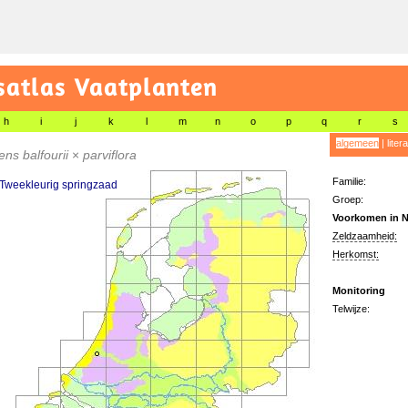
satlas Vaatplanten
h
i
j
k
l
m
n
o
p
q
r
s
algemeen
|
liter
ens balfourii
×
parviflora
Familie:
 Tweekleurig springzaad
Groep:
Voorkomen in N
Zeldzaamheid:
Herkomst:
Monitoring
Telwijze: