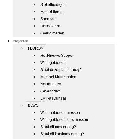
Stekelhuidigen
Manteldieren
Sponzen
Holtedieren
Overig marien
Projecten
FLORON
Het Nieuwe Strepen
Witte gebieden
Staat deze plant er nog?
Meetnet Muurplanten
Nectarindex
Oeverindex
LMF-a (Dunea)
BLWG
Witte gebieden mossen
Witte gebieden korstmossen
Staat dit mos er nog?
Staat dit korstmos er nog?