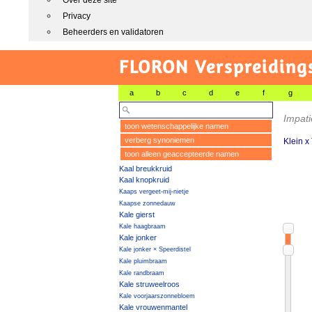
Over deze site
Privacy
Beheerders en validatoren
FLORON Verspreiding
a
b
c
d
e
f
g
Impati
toon wetenschappelijke namen
verberg synoniemen
Klein x
toon alleen geaccepteerde namen
Kaal breukkruid
Kaal knopkruid
Kaaps vergeet-mij-nietje
Kaapse zonnedauw
Kale gierst
Kale haagbraam
Kale jonker
Kale jonker × Speerdistel
Kale pluimbraam
Kale randbraam
Kale struweelroos
Kale voorjaarszonnebloem
Kale vrouwenmantel