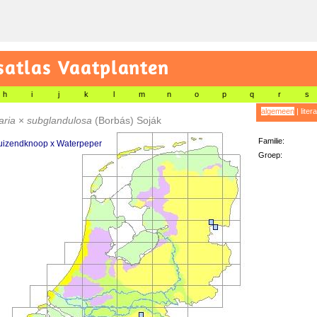
satlas Vaatplanten
h
i
j
k
l
m
n
o
p
q
r
s
algemeen
|
liter
aria
×
subglandulosa
(Borbás) Soják
Familie:
duizendknoop x Waterpeper
Groep: