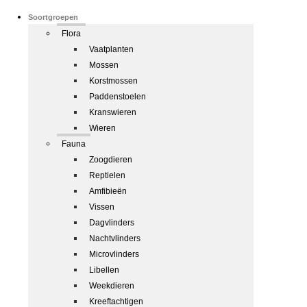
Soortgroepen
Flora
Vaatplanten
Mossen
Korstmossen
Paddenstoelen
Kranswieren
Wieren
Fauna
Zoogdieren
Reptielen
Amfibieën
Vissen
Dagvlinders
Nachtvlinders
Microvlinders
Libellen
Weekdieren
Kreeftachtigen