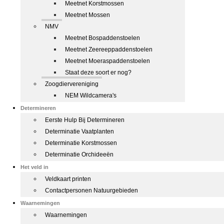
Meetnet Korstmossen
Meetnet Mossen
NMV
Meetnet Bospaddenstoelen
Meetnet Zeereeppaddenstoelen
Meetnet Moeraspaddenstoelen
Staat deze soort er nog?
Zoogdiervereniging
NEM Wildcamera's
Determineren
Eerste Hulp Bij Determineren
Determinatie Vaatplanten
Determinatie Korstmossen
Determinatie Orchideeën
Het veld in
Veldkaart printen
Contactpersonen Natuurgebieden
Waarnemingen
Waarnemingen