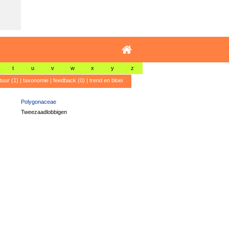
t
u
v
w
x
y
z
atuur (1)
|
taxonomie
|
feedback (0)
|
trend en bloei
Polygonaceae
Tweezaadlobbigen