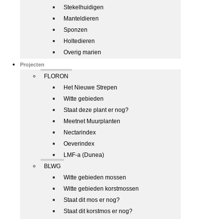
Stekelhuidigen
Manteldieren
Sponzen
Holtedieren
Overig marien
Projecten
FLORON
Het Nieuwe Strepen
Witte gebieden
Staat deze plant er nog?
Meetnet Muurplanten
Nectarindex
Oeverindex
LMF-a (Dunea)
BLWG
Witte gebieden mossen
Witte gebieden korstmossen
Staat dit mos er nog?
Staat dit korstmos er nog?