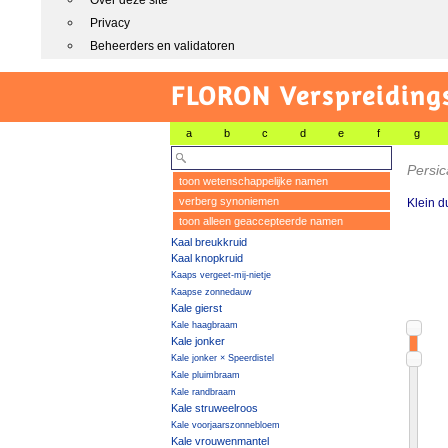
Over deze site
Privacy
Beheerders en validatoren
FLORON Verspreiding
a
b
c
d
e
f
g
Persic
toon wetenschappelijke namen
verberg synoniemen
Klein 
toon alleen geaccepteerde namen
Kaal breukkruid
Kaal knopkruid
Kaaps vergeet-mij-nietje
Kaapse zonnedauw
Kale gierst
Kale haagbraam
Kale jonker
Kale jonker × Speerdistel
Kale pluimbraam
Kale randbraam
Kale struweelroos
Kale voorjaarszonnebloem
Kale vrouwenmantel