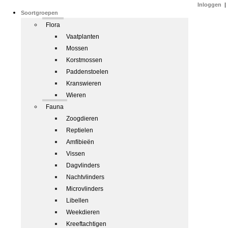
Inloggen
|
Soortgroepen
Flora
Vaatplanten
Mossen
Korstmossen
Paddenstoelen
Kranswieren
Wieren
Fauna
Zoogdieren
Reptielen
Amfibieën
Vissen
Dagvlinders
Nachtvlinders
Microvlinders
Libellen
Weekdieren
Kreeftachtigen