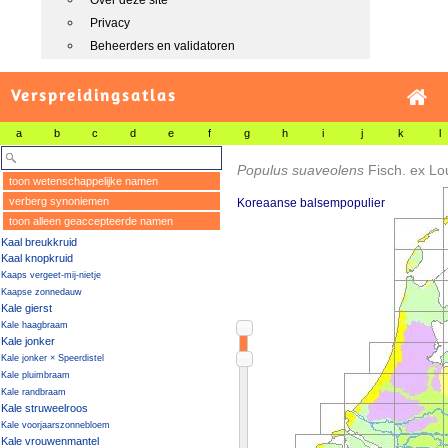
Over deze site
Privacy
Beheerders en validatoren
Verspreidingsatlas
a
b
c
d
e
f
g
h
i
j
k
l
Populus suaveolens
Fisch. ex L
toon wetenschappelijke namen
verberg synoniemen
Koreaanse balsempopulier
toon alleen geaccepteerde namen
Kaal breukkruid
Kaal knopkruid
Kaaps vergeet-mij-nietje
Kaapse zonnedauw
Kale gierst
Kale haagbraam
Kale jonker
Kale jonker × Speerdistel
Kale pluimbraam
Kale randbraam
Kale struweelroos
Kale voorjaarszonnebloem
Kale vrouwenmantel