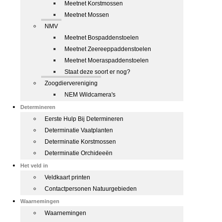
Meetnet Korstmossen
Meetnet Mossen
NMV
Meetnet Bospaddenstoelen
Meetnet Zeereeppaddenstoelen
Meetnet Moeraspaddenstoelen
Staat deze soort er nog?
Zoogdiervereniging
NEM Wildcamera's
Determineren
Eerste Hulp Bij Determineren
Determinatie Vaatplanten
Determinatie Korstmossen
Determinatie Orchideeën
Het veld in
Veldkaart printen
Contactpersonen Natuurgebieden
Waarnemingen
Waarnemingen