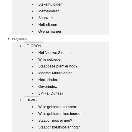
Stekelhuidigen
Manteldieren
Sponzen
Holtedieren
Overig marien
Projecten
FLORON
Het Nieuwe Strepen
Witte gebieden
Staat deze plant er nog?
Meetnet Muurplanten
Nectarindex
Oeverindex
LMF-a (Dunea)
BLWG
Witte gebieden mossen
Witte gebieden korstmossen
Staat dit mos er nog?
Staat dit korstmos er nog?