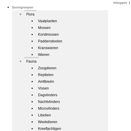
Inloggen
|
Soortgroepen
Flora
Vaatplanten
Mossen
Korstmossen
Paddenstoelen
Kranswieren
Wieren
Fauna
Zoogdieren
Reptielen
Amfibieën
Vissen
Dagvlinders
Nachtvlinders
Microvlinders
Libellen
Weekdieren
Kreeftachtigen