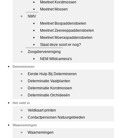
Meetnet Korstmossen
Meetnet Mossen
NMV
Meetnet Bospaddenstoelen
Meetnet Zeereeppaddenstoelen
Meetnet Moeraspaddenstoelen
Staat deze soort er nog?
Zoogdiervereniging
NEM Wildcamera's
Determineren
Eerste Hulp Bij Determineren
Determinatie Vaatplanten
Determinatie Korstmossen
Determinatie Orchideeën
Het veld in
Veldkaart printen
Contactpersonen Natuurgebieden
Waarnemingen
Waarnemingen