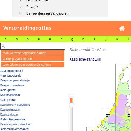
Over deze site
Privacy
Beheerders en validatoren
Verspreidingsatlas
a
b
c
d
e
f
g
h
i
j
k
l
Salix acutifolia
Willd.
toon wetenschappelijke namen
verberg synoniemen
Kaspische zandwilg
toon alleen geaccepteerde namen
Kaal breukkruid
Kaal knopkruid
Kaaps vergeet-mij-nietje
Kaapse zonnedauw
Kale gierst
Kale haagbraam
Kale jonker
Kale jonker × Speerdistel
Kale pluimbraam
Kale randbraam
Kale struweelroos
Kale voorjaarszonnebloem
Kale vrouwenmantel