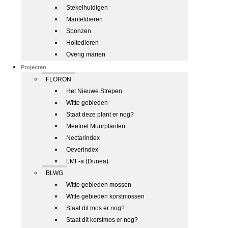
Stekelhuidigen
Manteldieren
Sponzen
Holtedieren
Overig marien
Projecten
FLORON
Het Nieuwe Strepen
Witte gebieden
Staat deze plant er nog?
Meetnet Muurplanten
Nectarindex
Oeverindex
LMF-a (Dunea)
BLWG
Witte gebieden mossen
Witte gebieden korstmossen
Staat dit mos er nog?
Staat dit korstmos er nog?