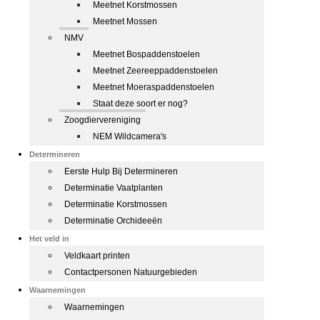
Meetnet Korstmossen
Meetnet Mossen
NMV
Meetnet Bospaddenstoelen
Meetnet Zeereeppaddenstoelen
Meetnet Moeraspaddenstoelen
Staat deze soort er nog?
Zoogdiervereniging
NEM Wildcamera's
Determineren
Eerste Hulp Bij Determineren
Determinatie Vaatplanten
Determinatie Korstmossen
Determinatie Orchideeën
Het veld in
Veldkaart printen
Contactpersonen Natuurgebieden
Waarnemingen
Waarnemingen