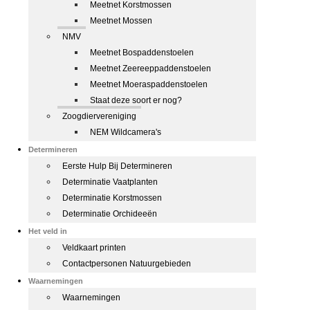
Meetnet Korstmossen
Meetnet Mossen
NMV
Meetnet Bospaddenstoelen
Meetnet Zeereeppaddenstoelen
Meetnet Moeraspaddenstoelen
Staat deze soort er nog?
Zoogdiervereniging
NEM Wildcamera's
Determineren
Eerste Hulp Bij Determineren
Determinatie Vaatplanten
Determinatie Korstmossen
Determinatie Orchideeën
Het veld in
Veldkaart printen
Contactpersonen Natuurgebieden
Waarnemingen
Waarnemingen