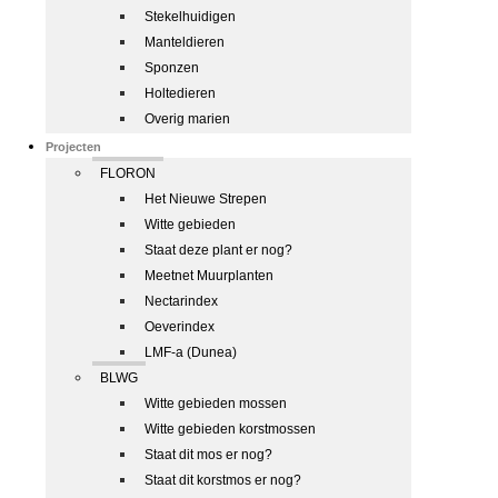
Stekelhuidigen
Manteldieren
Sponzen
Holtedieren
Overig marien
Projecten
FLORON
Het Nieuwe Strepen
Witte gebieden
Staat deze plant er nog?
Meetnet Muurplanten
Nectarindex
Oeverindex
LMF-a (Dunea)
BLWG
Witte gebieden mossen
Witte gebieden korstmossen
Staat dit mos er nog?
Staat dit korstmos er nog?