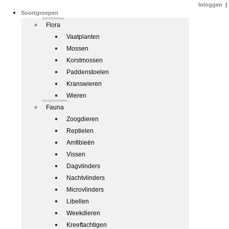
Inloggen
|
Soortgroepen
Flora
Vaatplanten
Mossen
Korstmossen
Paddenstoelen
Kranswieren
Wieren
Fauna
Zoogdieren
Reptielen
Amfibieën
Vissen
Dagvlinders
Nachtvlinders
Microvlinders
Libellen
Weekdieren
Kreeftachtigen