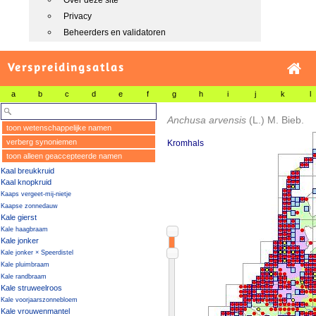
Over deze site
Privacy
Beheerders en validatoren
Verspreidingsatlas
a
b
c
d
e
f
g
h
i
j
k
l
Anchusa arvensis
(L.) M. Bieb.
toon wetenschappelijke namen
verberg synoniemen
Kromhals
toon alleen geaccepteerde namen
Kaal breukkruid
Kaal knopkruid
Kaaps vergeet-mij-nietje
Kaapse zonnedauw
Kale gierst
Kale haagbraam
Kale jonker
Kale jonker × Speerdistel
Kale pluimbraam
Kale randbraam
Kale struweelroos
Kale voorjaarszonnebloem
Kale vrouwenmantel