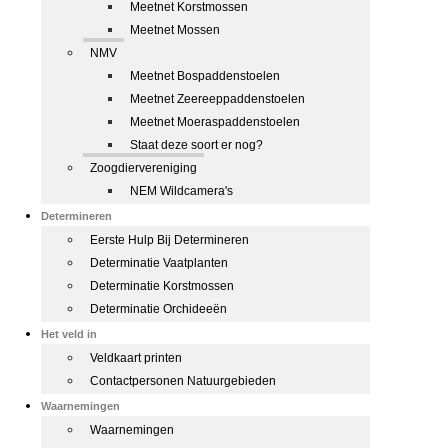
Meetnet Korstmossen
Meetnet Mossen
NMV
Meetnet Bospaddenstoelen
Meetnet Zeereeppaddenstoelen
Meetnet Moeraspaddenstoelen
Staat deze soort er nog?
Zoogdiervereniging
NEM Wildcamera's
Determineren
Eerste Hulp Bij Determineren
Determinatie Vaatplanten
Determinatie Korstmossen
Determinatie Orchideeën
Het veld in
Veldkaart printen
Contactpersonen Natuurgebieden
Waarnemingen
Waarnemingen