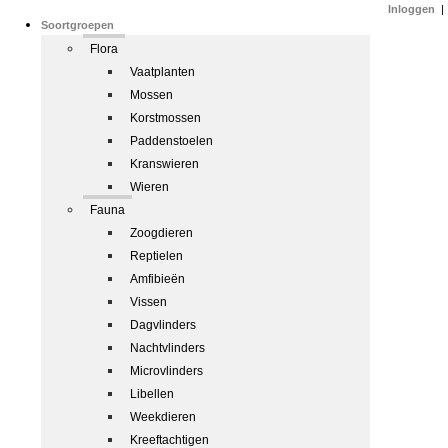
Inloggen
|
Soortgroepen
Flora
Vaatplanten
Mossen
Korstmossen
Paddenstoelen
Kranswieren
Wieren
Fauna
Zoogdieren
Reptielen
Amfibieën
Vissen
Dagvlinders
Nachtvlinders
Microvlinders
Libellen
Weekdieren
Kreeftachtigen