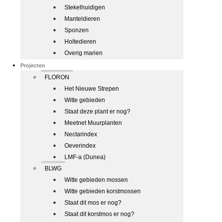
Stekelhuidigen
Manteldieren
Sponzen
Holtedieren
Overig marien
Projecten
FLORON
Het Nieuwe Strepen
Witte gebieden
Staat deze plant er nog?
Meetnet Muurplanten
Nectarindex
Oeverindex
LMF-a (Dunea)
BLWG
Witte gebieden mossen
Witte gebieden korstmossen
Staat dit mos er nog?
Staat dit korstmos er nog?