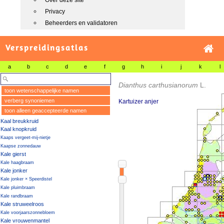
Over deze site
Privacy
Beheerders en validatoren
Verspreidingsatlas
a
b
c
d
e
f
g
h
i
j
k
l
Dianthus carthusianorum
L.
toon wetenschappelijke namen
verberg synoniemen
Kartuizer anjer
toon alleen geaccepteerde namen
Kaal breukkruid
Kaal knopkruid
Kaaps vergeet-mij-nietje
Kaapse zonnedauw
Kale gierst
Kale haagbraam
Kale jonker
Kale jonker × Speerdistel
Kale pluimbraam
Kale randbraam
Kale struweelroos
Kale voorjaarszonnebloem
Kale vrouwenmantel