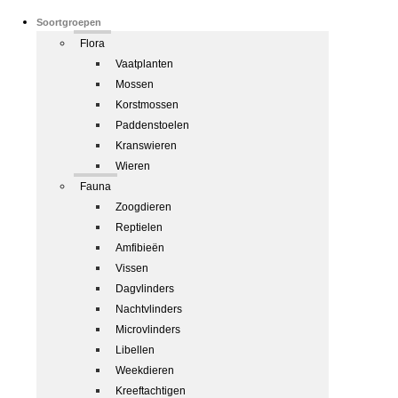
Soortgroepen
Flora
Vaatplanten
Mossen
Korstmossen
Paddenstoelen
Kranswieren
Wieren
Fauna
Zoogdieren
Reptielen
Amfibieën
Vissen
Dagvlinders
Nachtvlinders
Microvlinders
Libellen
Weekdieren
Kreeftachtigen