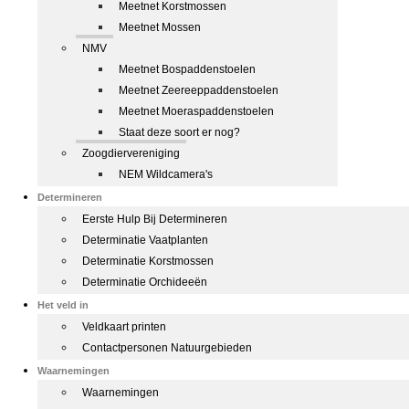
Meetnet Korstmossen
Meetnet Mossen
NMV
Meetnet Bospaddenstoelen
Meetnet Zeereeppaddenstoelen
Meetnet Moeraspaddenstoelen
Staat deze soort er nog?
Zoogdiervereniging
NEM Wildcamera's
Determineren
Eerste Hulp Bij Determineren
Determinatie Vaatplanten
Determinatie Korstmossen
Determinatie Orchideeën
Het veld in
Veldkaart printen
Contactpersonen Natuurgebieden
Waarnemingen
Waarnemingen