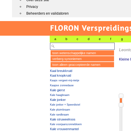
Over deze site
Privacy
Beheerders en validatoren
FLORON Verspreiding
a
b
c
d
e
f
g
Leonto
toon wetenschappelijke namen
verberg synoniemen
Kleine
toon alleen geaccepteerde namen
Kaal breukkruid
Kaal knopkruid
Kaaps vergeet-mij-nietje
Kaapse zonnedauw
Kale gierst
Kale haagbraam
Kale jonker
Kale jonker × Speerdistel
Kale pluimbraam
Kale randbraam
Kale struweelroos
Kale voorjaarszonnebloem
Kale vrouwenmantel