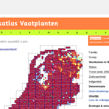
satlas Vaatplanten
h
i
j
k
l
m
n
o
p
q
r
s
algemeen
|
ecol
don saxatilis
Lam.
taxonomie
|
her
 leeuwentand
Familie:
Groep:
Voorkomen in N
Status:
Trend sinds 1950
Zeldzaamheid:
Indigeniteit:
Determinatie
Determinatiehulp
Uiterlijk
Lees de volledige
Ecologie & vers