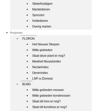
Stekelhuidigen
Manteldieren
Sponzen
Holtedieren
Overig marien
Projecten
FLORON
Het Nieuwe Strepen
Witte gebieden
Staat deze plant er nog?
Meetnet Muurplanten
Nectarindex
Oeverindex
LMF-a (Dunea)
BLWG
Witte gebieden mossen
Witte gebieden korstmossen
Staat dit mos er nog?
Staat dit korstmos er nog?