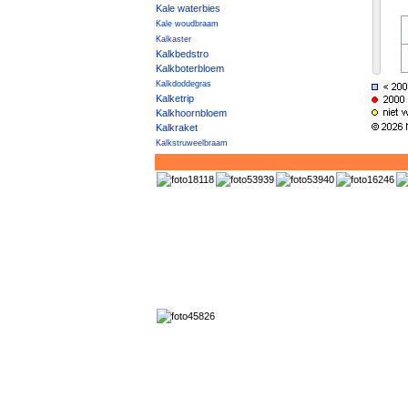
Kale waterbies
Kale woudbraam
Kalkaster
Kalkbedstro
Kalkboterbloem
Kalkdoddegras
Kalketrip
Kalkhoornbloem
Kalkraket
Kalkstruweelbraam
Kalkwalstro
Kalkzwenkgras
Kalmoes
Kambraam
Kamdragende tarwe
Kamferalant
Kamgras
Kamilleknopje
Kamspeerbraam
Kamtsjatka-vetkruid
Kamvaren
Kamvaren × Smalle stekelvaren
Kanariekers
Kanariezaad
Kandelaartje
Kandelaartoorts
Kaneelroos