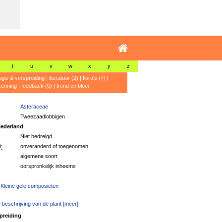
t
u
v
w
x
y
z
ogie & verspreiding
|
literatuur (2)
|
flora's (7)
|
kenning
|
feedback (0)
|
trend en bloei
Asteraceae
Tweezaadlobbigen
ederland
Niet bedreigd
:
onveranderd of toegenomen
algemene soort
oorspronkelijk inheems
 Kleine gele composieten
 beschrijving van de plant [meer]
preiding