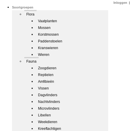
Inloggen
|
Soortgroepen
Flora
Vaatplanten
Mossen
Korstmossen
Paddenstoelen
Kranswieren
Wieren
Fauna
Zoogdieren
Reptielen
Amfibieën
Vissen
Dagvlinders
Nachtvlinders
Microvlinders
Libellen
Weekdieren
Kreeftachtigen