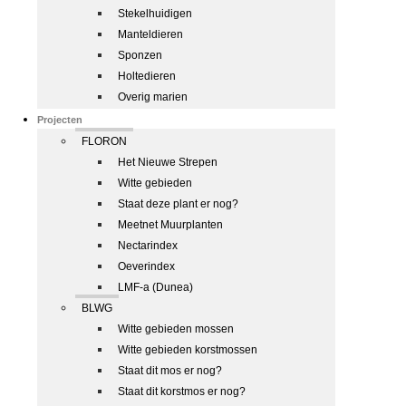
Stekelhuidigen
Manteldieren
Sponzen
Holtedieren
Overig marien
Projecten
FLORON
Het Nieuwe Strepen
Witte gebieden
Staat deze plant er nog?
Meetnet Muurplanten
Nectarindex
Oeverindex
LMF-a (Dunea)
BLWG
Witte gebieden mossen
Witte gebieden korstmossen
Staat dit mos er nog?
Staat dit korstmos er nog?