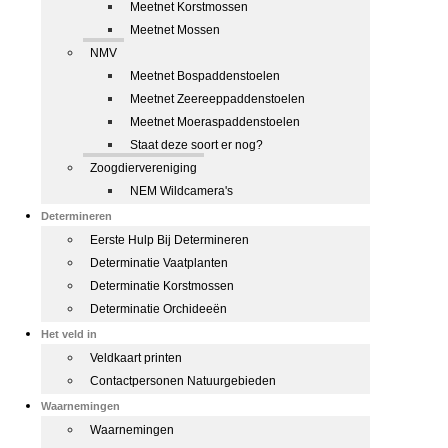
Meetnet Korstmossen
Meetnet Mossen
NMV
Meetnet Bospaddenstoelen
Meetnet Zeereeppaddenstoelen
Meetnet Moeraspaddenstoelen
Staat deze soort er nog?
Zoogdiervereniging
NEM Wildcamera's
Determineren
Eerste Hulp Bij Determineren
Determinatie Vaatplanten
Determinatie Korstmossen
Determinatie Orchideeën
Het veld in
Veldkaart printen
Contactpersonen Natuurgebieden
Waarnemingen
Waarnemingen