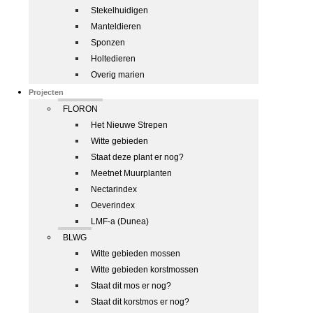
Stekelhuidigen
Manteldieren
Sponzen
Holtedieren
Overig marien
Projecten
FLORON
Het Nieuwe Strepen
Witte gebieden
Staat deze plant er nog?
Meetnet Muurplanten
Nectarindex
Oeverindex
LMF-a (Dunea)
BLWG
Witte gebieden mossen
Witte gebieden korstmossen
Staat dit mos er nog?
Staat dit korstmos er nog?