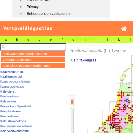
Over deze site
Privacy
Beheerders en validatoren
Verspreidingsatlas
a
b
c
d
e
f
g
h
i
j
k
l
Rostraria cristata
(L.) Tzvelev
toon wetenschappelijke namen
verberg synoniemen
Klein fakkelgras
toon alleen geaccepteerde namen
Kaal breukkruid
Kaal knopkruid
Kaaps vergeet-mij-nietje
Kaapse zonnedauw
Kale gierst
Kale haagbraam
Kale jonker
Kale jonker × Speerdistel
Kale pluimbraam
Kale randbraam
Kale struweelroos
Kale voorjaarszonnebloem
Kale vrouwenmantel