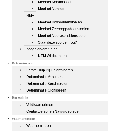
Meetnet Korstmossen
Meetnet Mossen
NMV
Meetnet Bospaddenstoelen
Meetnet Zeereeppaddenstoelen
Meetnet Moeraspaddenstoelen
Staat deze soort er nog?
Zoogdiervereniging
NEM Wildcamera's
Determineren
Eerste Hulp Bij Determineren
Determinatie Vaatplanten
Determinatie Korstmossen
Determinatie Orchideeën
Het veld in
Veldkaart printen
Contactpersonen Natuurgebieden
Waarnemingen
Waarnemingen