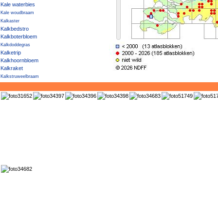
Kale waterbies
Kale woudbraam
Kalkaster
Kalkbedstro
Kalkboterbloem
Kalkdoddegras
Kalketrip
Kalkhoornbloem
Kalkraket
Kalkstruweelbraam
Kalkwalstro
Kalkzwenkgras
Kalmoes
Kambraam
Kamdragende tarwe
Kamferalant
Kamgras
Kamilleknopje
Kamspeerbraam
Kamtsjatka-vetkruid
Kamvaren
Kamvaren × Smalle stekelvaren
Kanariekers
Kanariezaad
Kandelaartje
Kandelaartoorts
Kaneelroos