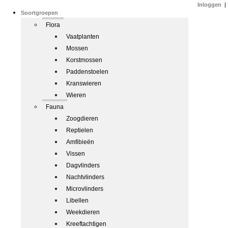
Inloggen
|
Soortgroepen
Flora
Vaatplanten
Mossen
Korstmossen
Paddenstoelen
Kranswieren
Wieren
Fauna
Zoogdieren
Reptielen
Amfibieën
Vissen
Dagvlinders
Nachtvlinders
Microvlinders
Libellen
Weekdieren
Kreeftachtigen