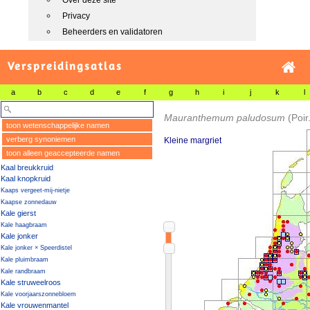
Over deze site
Privacy
Beheerders en validatoren
Verspreidingsatlas
a
b
c
d
e
f
g
h
i
j
k
l
Mauranthemum paludosum
(Poir
toon wetenschappelijke namen
verberg synoniemen
Kleine margriet
toon alleen geaccepteerde namen
Kaal breukkruid
Kaal knopkruid
Kaaps vergeet-mij-nietje
Kaapse zonnedauw
Kale gierst
Kale haagbraam
Kale jonker
Kale jonker × Speerdistel
Kale pluimbraam
Kale randbraam
Kale struweelroos
Kale voorjaarszonnebloem
Kale vrouwenmantel