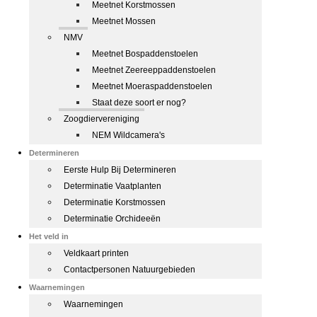
Meetnet Korstmossen
Meetnet Mossen
NMV
Meetnet Bospaddenstoelen
Meetnet Zeereeppaddenstoelen
Meetnet Moeraspaddenstoelen
Staat deze soort er nog?
Zoogdiervereniging
NEM Wildcamera's
Determineren
Eerste Hulp Bij Determineren
Determinatie Vaatplanten
Determinatie Korstmossen
Determinatie Orchideeën
Het veld in
Veldkaart printen
Contactpersonen Natuurgebieden
Waarnemingen
Waarnemingen