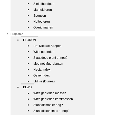
Stekelhuidigen
Manteldieren
Sponzen
Holtedieren
Overig marien
Projecten
FLORON
Het Nieuwe Strepen
Witte gebieden
Staat deze plant er nog?
Meetnet Muurplanten
Nectarindex
Oeverindex
LMF-a (Dunea)
BLWG
Witte gebieden mossen
Witte gebieden korstmossen
Staat dit mos er nog?
Staat dit korstmos er nog?