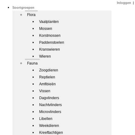
Inloggen
|
Soortgroepen
Flora
Vaatplanten
Mossen
Korstmossen
Paddenstoelen
Kranswieren
Wieren
Fauna
Zoogdieren
Reptielen
Amfibieën
Vissen
Dagvlinders
Nachtvlinders
Microvlinders
Libellen
Weekdieren
Kreeftachtigen