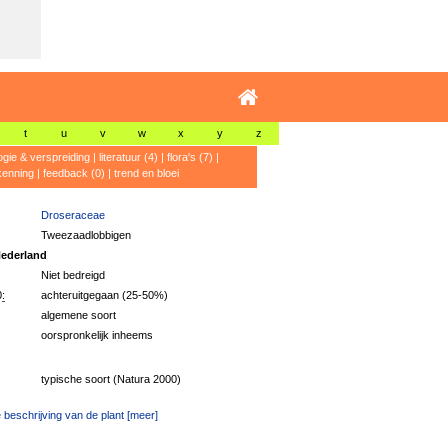
t
u
v
w
x
y
z
ogie & verspreiding
|
literatuur (4)
|
flora's (7)
|
kenning
|
feedback (0)
|
trend en bloei
Droseraceae
Tweezaadlobbigen
ederland
Niet bedreigd
:
achteruitgegaan (25-50%)
algemene soort
oorspronkelijk inheems
typische soort (Natura 2000)
 beschrijving van de plant [meer]