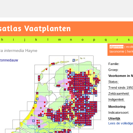
satlas Vaatplanten
h
i
j
k
l
m
n
o
p
q
r
s
algemeen
|
ecol
ra intermedia
Hayne
taxonomie
|
her
 zonnedauw
Familie:
Groep:
Voorkomen in N
Status:
Trend sinds 1950
Zeldzaamheid:
Indigeniteit:
Monitoring
Indicatorsoort:
Uiterlijk
Lees de volledige