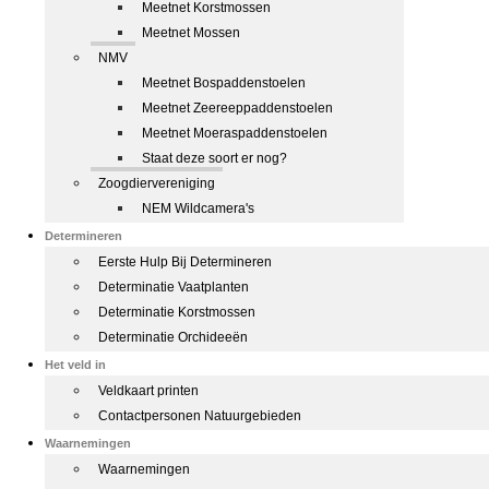
Meetnet Korstmossen
Meetnet Mossen
NMV
Meetnet Bospaddenstoelen
Meetnet Zeereeppaddenstoelen
Meetnet Moeraspaddenstoelen
Staat deze soort er nog?
Zoogdiervereniging
NEM Wildcamera's
Determineren
Eerste Hulp Bij Determineren
Determinatie Vaatplanten
Determinatie Korstmossen
Determinatie Orchideeën
Het veld in
Veldkaart printen
Contactpersonen Natuurgebieden
Waarnemingen
Waarnemingen