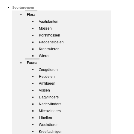
Soortgroepen
Flora
Vaatplanten
Mossen
Korstmossen
Paddenstoelen
Kranswieren
Wieren
Fauna
Zoogdieren
Reptielen
Amfibieën
Vissen
Dagvlinders
Nachtvlinders
Microvlinders
Libellen
Weekdieren
Kreeftachtigen