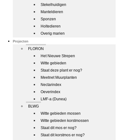
Stekelhuidigen
Manteldieren
Sponzen
Holtedieren
Overig marien
Projecten
FLORON
Het Nieuwe Strepen
Witte gebieden
Staat deze plant er nog?
Meetnet Muurplanten
Nectarindex
Oeverindex
LMF-a (Dunea)
BLWG
Witte gebieden mossen
Witte gebieden korstmossen
Staat dit mos er nog?
Staat dit korstmos er nog?