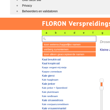
Over deze site
Privacy
Beheerders en validatoren
FLORON Verspreiding
a
b
c
d
e
f
g
Drose
toon wetenschappelijke namen
verberg synoniemen
Kleine
toon alleen geaccepteerde namen
Kaal breukkruid
Kaal knopkruid
Kaaps vergeet-mij-nietje
Kaapse zonnedauw
Kale gierst
Kale haagbraam
Kale jonker
Kale jonker × Speerdistel
Kale pluimbraam
Kale randbraam
Kale struweelroos
Kale voorjaarszonnebloem
Kale vrouwenmantel