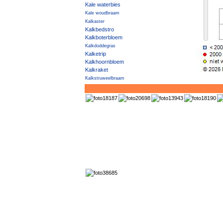
Kale waterbies
Kale woudbraam
Kalkaster
Kalkbedstro
Kalkboterbloem
Kalkdoddegras
Kalketrip
Kalkhoornbloem
Kalkraket
Kalkstruweelbraam
Kalkwalstro
Kalkzwenkgras
Kalmoes
Kambraam
Kamdragende tarwe
Kamferalant
Kamgras
Kamilleknopje
Kamspeerbraam
Kamtsjatka-vetkruid
Kamvaren
Kamvaren × Smalle stekelvaren
Kanariekers
Kanariezaad
Kandelaartje
Kandelaartoorts
Kaneelroos