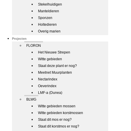
Stekelhuidigen
Manteldieren
Sponzen
Holtedieren
Overig marien
Projecten
FLORON
Het Nieuwe Strepen
Witte gebieden
Staat deze plant er nog?
Meetnet Muurplanten
Nectarindex
Oeverindex
LMF-a (Dunea)
BLWG
Witte gebieden mossen
Witte gebieden korstmossen
Staat dit mos er nog?
Staat dit korstmos er nog?