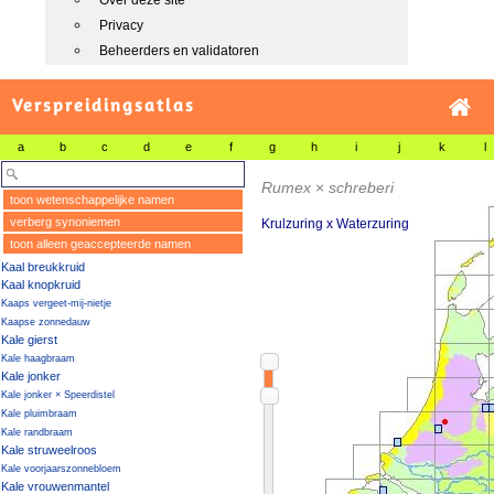
Over deze site
Privacy
Beheerders en validatoren
Verspreidingsatlas
a
b
c
d
e
f
g
h
i
j
k
l
Rumex
×
schreberi
toon wetenschappelijke namen
verberg synoniemen
Krulzuring x Waterzuring
toon alleen geaccepteerde namen
Kaal breukkruid
Kaal knopkruid
Kaaps vergeet-mij-nietje
Kaapse zonnedauw
Kale gierst
Kale haagbraam
Kale jonker
Kale jonker × Speerdistel
Kale pluimbraam
Kale randbraam
Kale struweelroos
Kale voorjaarszonnebloem
Kale vrouwenmantel