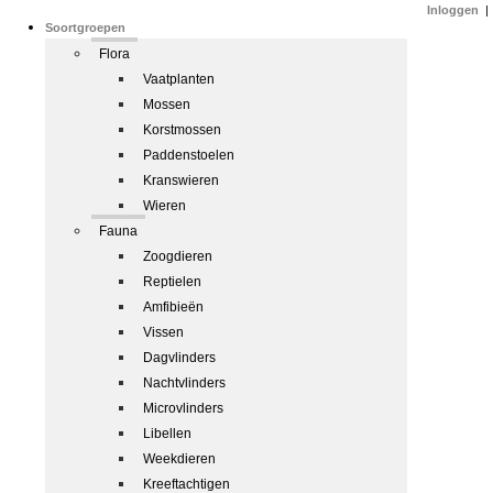
Inloggen
|
Soortgroepen
Flora
Vaatplanten
Mossen
Korstmossen
Paddenstoelen
Kranswieren
Wieren
Fauna
Zoogdieren
Reptielen
Amfibieën
Vissen
Dagvlinders
Nachtvlinders
Microvlinders
Libellen
Weekdieren
Kreeftachtigen