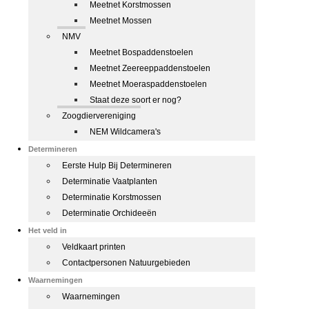
Meetnet Korstmossen
Meetnet Mossen
NMV
Meetnet Bospaddenstoelen
Meetnet Zeereeppaddenstoelen
Meetnet Moeraspaddenstoelen
Staat deze soort er nog?
Zoogdiervereniging
NEM Wildcamera's
Determineren
Eerste Hulp Bij Determineren
Determinatie Vaatplanten
Determinatie Korstmossen
Determinatie Orchideeën
Het veld in
Veldkaart printen
Contactpersonen Natuurgebieden
Waarnemingen
Waarnemingen