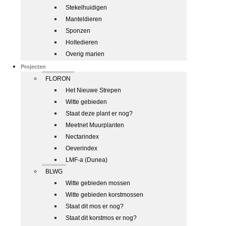
Stekelhuidigen
Manteldieren
Sponzen
Holtedieren
Overig marien
Projecten
FLORON
Het Nieuwe Strepen
Witte gebieden
Staat deze plant er nog?
Meetnet Muurplanten
Nectarindex
Oeverindex
LMF-a (Dunea)
BLWG
Witte gebieden mossen
Witte gebieden korstmossen
Staat dit mos er nog?
Staat dit korstmos er nog?