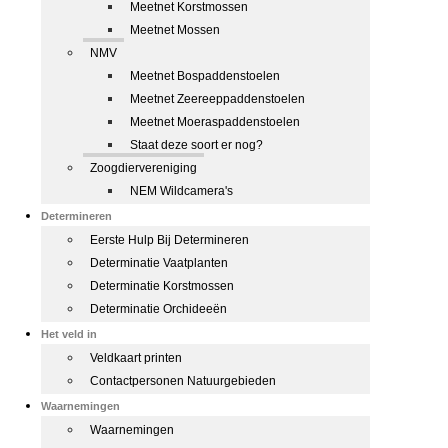
Meetnet Korstmossen
Meetnet Mossen
NMV
Meetnet Bospaddenstoelen
Meetnet Zeereeppaddenstoelen
Meetnet Moeraspaddenstoelen
Staat deze soort er nog?
Zoogdiervereniging
NEM Wildcamera's
Determineren
Eerste Hulp Bij Determineren
Determinatie Vaatplanten
Determinatie Korstmossen
Determinatie Orchideeën
Het veld in
Veldkaart printen
Contactpersonen Natuurgebieden
Waarnemingen
Waarnemingen