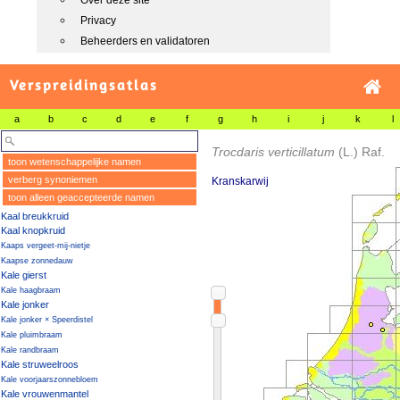
Over deze site
Privacy
Beheerders en validatoren
Verspreidingsatlas
a
b
c
d
e
f
g
h
i
j
k
l
Trocdaris verticillatum
(L.) Raf.
toon wetenschappelijke namen
verberg synoniemen
Kranskarwij
toon alleen geaccepteerde namen
Kaal breukkruid
Kaal knopkruid
Kaaps vergeet-mij-nietje
Kaapse zonnedauw
Kale gierst
Kale haagbraam
Kale jonker
Kale jonker × Speerdistel
Kale pluimbraam
Kale randbraam
Kale struweelroos
Kale voorjaarszonnebloem
Kale vrouwenmantel