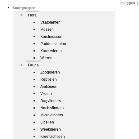
Inloggen
|
Soortgroepen
Flora
Vaatplanten
Mossen
Korstmossen
Paddenstoelen
Kranswieren
Wieren
Fauna
Zoogdieren
Reptielen
Amfibieën
Vissen
Dagvlinders
Nachtvlinders
Microvlinders
Libellen
Weekdieren
Kreeftachtigen