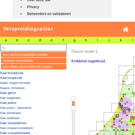
Over deze site
Privacy
Beheerders en validatoren
Verspreidingsatlas
a
b
c
d
e
f
g
h
i
j
k
l
Geum rivale
L.
toon wetenschappelijke namen
verberg synoniemen
Knikkend nagelkruid
toon alleen geaccepteerde namen
Kaal breukkruid
Kaal knopkruid
Kaaps vergeet-mij-nietje
Kaapse zonnedauw
Kale gierst
Kale haagbraam
Kale jonker
Kale jonker × Speerdistel
Kale pluimbraam
Kale randbraam
Kale struweelroos
Kale voorjaarszonnebloem
Kale vrouwenmantel