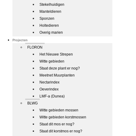
Stekelhuidigen
Manteldieren
Sponzen
Holtedieren
Overig marien
Projecten
FLORON
Het Nieuwe Strepen
Witte gebieden
Staat deze plant er nog?
Meetnet Muurplanten
Nectarindex
Oeverindex
LMF-a (Dunea)
BLWG
Witte gebieden mossen
Witte gebieden korstmossen
Staat dit mos er nog?
Staat dit korstmos er nog?