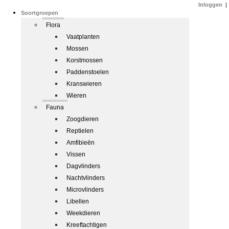
Inloggen
|
Soortgroepen
Flora
Vaatplanten
Mossen
Korstmossen
Paddenstoelen
Kranswieren
Wieren
Fauna
Zoogdieren
Reptielen
Amfibieën
Vissen
Dagvlinders
Nachtvlinders
Microvlinders
Libellen
Weekdieren
Kreeftachtigen