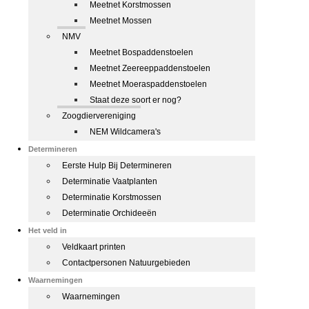
Meetnet Korstmossen
Meetnet Mossen
NMV
Meetnet Bospaddenstoelen
Meetnet Zeereeppaddenstoelen
Meetnet Moeraspaddenstoelen
Staat deze soort er nog?
Zoogdiervereniging
NEM Wildcamera's
Determineren
Eerste Hulp Bij Determineren
Determinatie Vaatplanten
Determinatie Korstmossen
Determinatie Orchideeën
Het veld in
Veldkaart printen
Contactpersonen Natuurgebieden
Waarnemingen
Waarnemingen