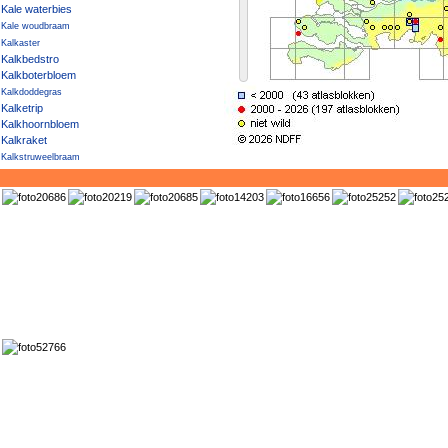
Kale waterbies
Kale woudbraam
Kalkaster
Kalkbedstro
Kalkboterbloem
Kalkdoddegras
Kalketrip
Kalkhoornbloem
Kalkraket
Kalkstruweelbraam
Kalkwalstro
Kalkzwenkgras
Kalmoes
Kambraam
Kamdragende tarwe
Kamferalant
Kamgras
Kamilleknopje
Kamspeerbraam
Kamtsjatka-vetkruid
Kamvaren
Kamvaren × Smalle stekelvaren
Kanariekers
Kanariezaad
Kandelaartje
Kandelaartoorts
Kaneelroos