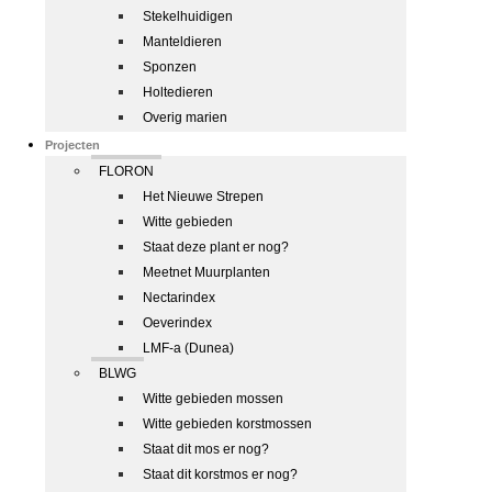
Stekelhuidigen
Manteldieren
Sponzen
Holtedieren
Overig marien
Projecten
FLORON
Het Nieuwe Strepen
Witte gebieden
Staat deze plant er nog?
Meetnet Muurplanten
Nectarindex
Oeverindex
LMF-a (Dunea)
BLWG
Witte gebieden mossen
Witte gebieden korstmossen
Staat dit mos er nog?
Staat dit korstmos er nog?