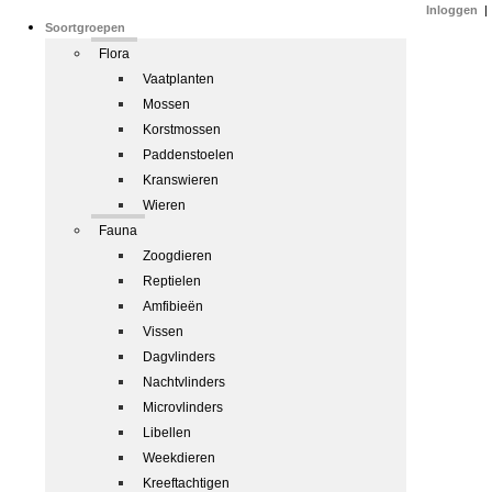
Inloggen
|
Soortgroepen
Flora
Vaatplanten
Mossen
Korstmossen
Paddenstoelen
Kranswieren
Wieren
Fauna
Zoogdieren
Reptielen
Amfibieën
Vissen
Dagvlinders
Nachtvlinders
Microvlinders
Libellen
Weekdieren
Kreeftachtigen