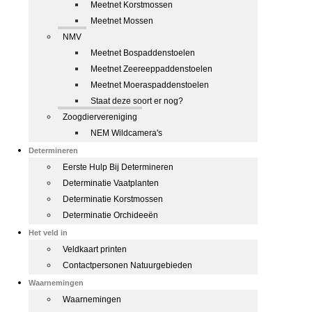
Meetnet Korstmossen
Meetnet Mossen
NMV
Meetnet Bospaddenstoelen
Meetnet Zeereeppaddenstoelen
Meetnet Moeraspaddenstoelen
Staat deze soort er nog?
Zoogdiervereniging
NEM Wildcamera's
Determineren
Eerste Hulp Bij Determineren
Determinatie Vaatplanten
Determinatie Korstmossen
Determinatie Orchideeën
Het veld in
Veldkaart printen
Contactpersonen Natuurgebieden
Waarnemingen
Waarnemingen