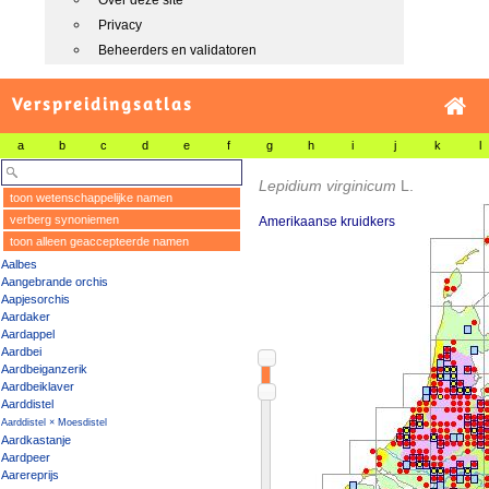
Over deze site
Privacy
Beheerders en validatoren
Verspreidingsatlas
a
b
c
d
e
f
g
h
i
j
k
l
Lepidium virginicum
L.
toon wetenschappelijke namen
verberg synoniemen
Amerikaanse kruidkers
toon alleen geaccepteerde namen
Aalbes
Aangebrande orchis
Aapjesorchis
Aardaker
Aardappel
Aardbei
Aardbeiganzerik
Aardbeiklaver
Aarddistel
Aarddistel × Moesdistel
Aardkastanje
Aardpeer
Aarereprijs