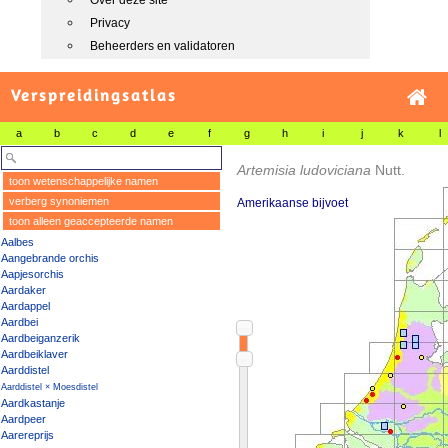
Over deze site
Privacy
Beheerders en validatoren
Verspreidingsatlas
a
b
c
d
e
f
g
h
i
j
k
l
Artemisia ludoviciana
Nutt.
toon wetenschappelijke namen
verberg synoniemen
Amerikaanse bijvoet
toon alleen geaccepteerde namen
Aalbes
Aangebrande orchis
Aapjesorchis
Aardaker
Aardappel
Aardbei
Aardbeiganzerik
Aardbeiklaver
Aarddistel
Aarddistel × Moesdistel
Aardkastanje
Aardpeer
Aarereprijs