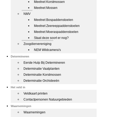
Meetnet Korstmossen
Meetnet Mossen
NMV
Meetnet Bospaddenstoelen
Meetnet Zeereeppaddenstoelen
Meetnet Moeraspaddenstoelen
Staat deze soort er nog?
Zoogdiervereniging
NEM Wildcamera's
Determineren
Eerste Hulp Bij Determineren
Determinatie Vaatplanten
Determinatie Korstmossen
Determinatie Orchideeën
Het veld in
Veldkaart printen
Contactpersonen Natuurgebieden
Waarnemingen
Waarnemingen