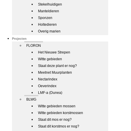
Stekelhuidigen
Manteldieren
Sponzen
Holtedieren
Overig marien
Projecten
FLORON
Het Nieuwe Strepen
Witte gebieden
Staat deze plant er nog?
Meetnet Muurplanten
Nectarindex
Oeverindex
LMF-a (Dunea)
BLWG
Witte gebieden mossen
Witte gebieden korstmossen
Staat dit mos er nog?
Staat dit korstmos er nog?