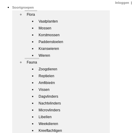
Inloggen
|
Soortgroepen
Flora
Vaatplanten
Mossen
Korstmossen
Paddenstoelen
Kranswieren
Wieren
Fauna
Zoogdieren
Reptielen
Amfibieën
Vissen
Dagvlinders
Nachtvlinders
Microvlinders
Libellen
Weekdieren
Kreeftachtigen