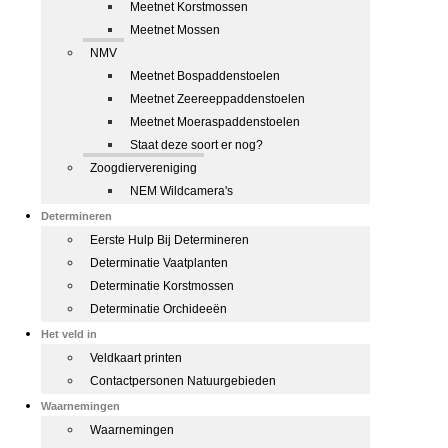
Meetnet Korstmossen
Meetnet Mossen
NMV
Meetnet Bospaddenstoelen
Meetnet Zeereeppaddenstoelen
Meetnet Moeraspaddenstoelen
Staat deze soort er nog?
Zoogdiervereniging
NEM Wildcamera's
Determineren
Eerste Hulp Bij Determineren
Determinatie Vaatplanten
Determinatie Korstmossen
Determinatie Orchideeën
Het veld in
Veldkaart printen
Contactpersonen Natuurgebieden
Waarnemingen
Waarnemingen