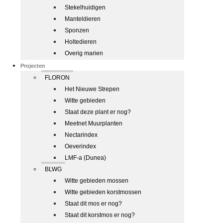
Stekelhuidigen
Manteldieren
Sponzen
Holtedieren
Overig marien
Projecten
FLORON
Het Nieuwe Strepen
Witte gebieden
Staat deze plant er nog?
Meetnet Muurplanten
Nectarindex
Oeverindex
LMF-a (Dunea)
BLWG
Witte gebieden mossen
Witte gebieden korstmossen
Staat dit mos er nog?
Staat dit korstmos er nog?