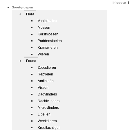
Inloggen
|
Soortgroepen
Flora
Vaatplanten
Mossen
Korstmossen
Paddenstoelen
Kranswieren
Wieren
Fauna
Zoogdieren
Reptielen
Amfibieën
Vissen
Dagvlinders
Nachtvlinders
Microvlinders
Libellen
Weekdieren
Kreeftachtigen