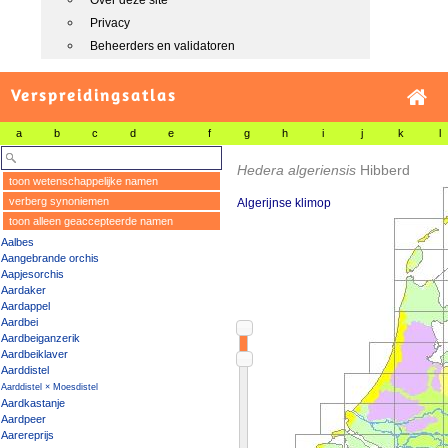
Over deze site
Privacy
Beheerders en validatoren
Verspreidingsatlas
a
b
c
d
e
f
g
h
i
j
k
l
Hedera algeriensis
Hibberd
toon wetenschappelijke namen
verberg synoniemen
Algerijnse klimop
toon alleen geaccepteerde namen
Aalbes
Aangebrande orchis
Aapjesorchis
Aardaker
Aardappel
Aardbei
Aardbeiganzerik
Aardbeiklaver
Aarddistel
Aarddistel × Moesdistel
Aardkastanje
Aardpeer
Aarereprijs