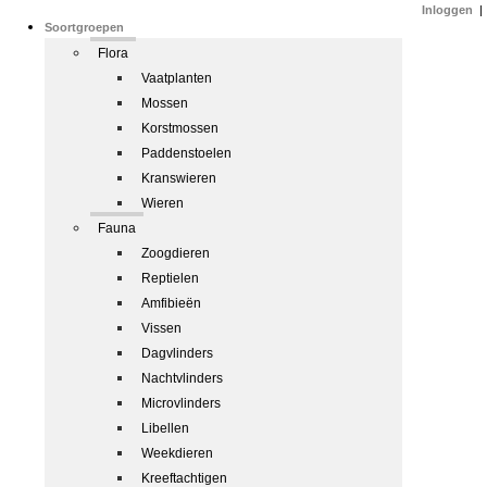
Inloggen
|
Soortgroepen
Flora
Vaatplanten
Mossen
Korstmossen
Paddenstoelen
Kranswieren
Wieren
Fauna
Zoogdieren
Reptielen
Amfibieën
Vissen
Dagvlinders
Nachtvlinders
Microvlinders
Libellen
Weekdieren
Kreeftachtigen