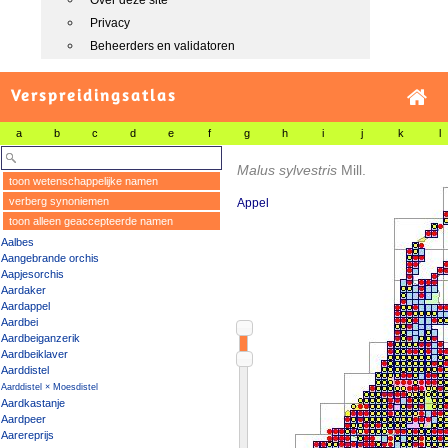
Over deze site
Privacy
Beheerders en validatoren
Verspreidingsatlas
a
b
c
d
e
f
g
h
i
j
k
l
Malus sylvestris
Mill.
toon wetenschappelijke namen
verberg synoniemen
Appel
toon alleen geaccepteerde namen
Aalbes
Aangebrande orchis
Aapjesorchis
Aardaker
Aardappel
Aardbei
Aardbeiganzerik
Aardbeiklaver
Aarddistel
Aarddistel × Moesdistel
Aardkastanje
Aardpeer
Aarereprijs