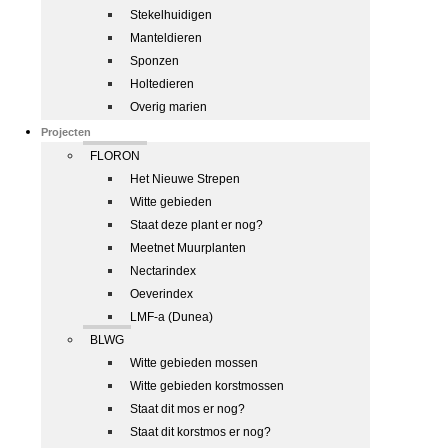
Stekelhuidigen
Manteldieren
Sponzen
Holtedieren
Overig marien
Projecten
FLORON
Het Nieuwe Strepen
Witte gebieden
Staat deze plant er nog?
Meetnet Muurplanten
Nectarindex
Oeverindex
LMF-a (Dunea)
BLWG
Witte gebieden mossen
Witte gebieden korstmossen
Staat dit mos er nog?
Staat dit korstmos er nog?