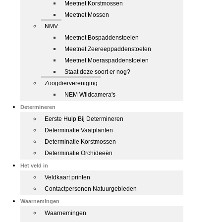
Meetnet Korstmossen
Meetnet Mossen
NMV
Meetnet Bospaddenstoelen
Meetnet Zeereeppaddenstoelen
Meetnet Moeraspaddenstoelen
Staat deze soort er nog?
Zoogdiervereniging
NEM Wildcamera's
Determineren
Eerste Hulp Bij Determineren
Determinatie Vaatplanten
Determinatie Korstmossen
Determinatie Orchideeën
Het veld in
Veldkaart printen
Contactpersonen Natuurgebieden
Waarnemingen
Waarnemingen