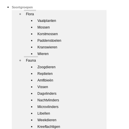
Soortgroepen
Flora
Vaatplanten
Mossen
Korstmossen
Paddenstoelen
Kranswieren
Wieren
Fauna
Zoogdieren
Reptielen
Amfibieën
Vissen
Dagvlinders
Nachtvlinders
Microvlinders
Libellen
Weekdieren
Kreeftachtigen