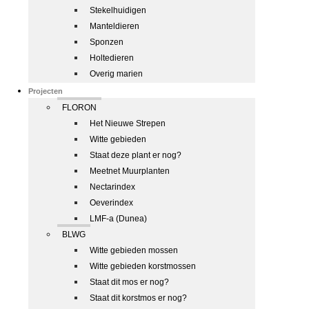
Stekelhuidigen
Manteldieren
Sponzen
Holtedieren
Overig marien
Projecten
FLORON
Het Nieuwe Strepen
Witte gebieden
Staat deze plant er nog?
Meetnet Muurplanten
Nectarindex
Oeverindex
LMF-a (Dunea)
BLWG
Witte gebieden mossen
Witte gebieden korstmossen
Staat dit mos er nog?
Staat dit korstmos er nog?