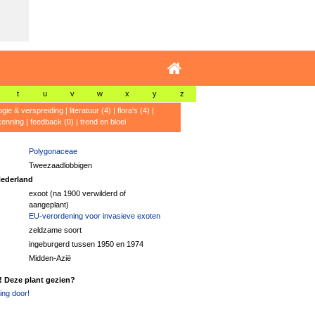
t
u
v
w
x
y
z
ogie & verspreiding
|
literatuur (4)
|
flora's (4)
|
kenning
|
feedback (0)
|
trend en bloei
Polygonaceae
Tweezaadlobbigen
ederland
exoot (na 1900 verwilderd of
aangeplant)
EU-verordening voor invasieve exoten
zeldzame soort
ingeburgerd tussen 1950 en 1974
Midden-Azië
! Deze plant gezien?
ng door!