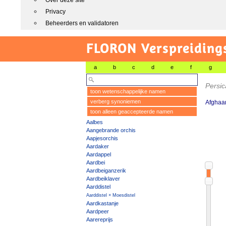
Over deze site
Privacy
Beheerders en validatoren
FLORON Verspreiding
a
b
c
d
e
f
g
Persic
toon wetenschappelijke namen
verberg synoniemen
Afghaa
toon alleen geaccepteerde namen
Aalbes
Aangebrande orchis
Aapjesorchis
Aardaker
Aardappel
Aardbei
Aardbeiganzerik
Aardbeiklaver
Aarddistel
Aarddistel × Moesdistel
Aardkastanje
Aardpeer
Aarereprijs