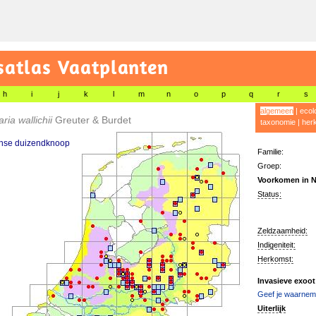
satlas Vaatplanten
h
i
j
k
l
m
n
o
p
q
r
s
algemeen
|
ecol
aria wallichii
Greuter & Burdet
taxonomie
|
her
nse duizendknoop
Familie:
Groep:
Voorkomen in N
Status:
Zeldzaamheid:
Indigeniteit:
Herkomst:
Invasieve exoot
Geef je waarnemi
Uiterlijk