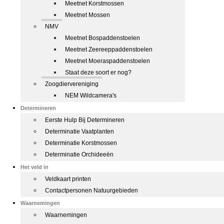
Meetnet Korstmossen
Meetnet Mossen
NMV
Meetnet Bospaddenstoelen
Meetnet Zeereeppaddenstoelen
Meetnet Moeraspaddenstoelen
Staat deze soort er nog?
Zoogdiervereniging
NEM Wildcamera's
Determineren
Eerste Hulp Bij Determineren
Determinatie Vaatplanten
Determinatie Korstmossen
Determinatie Orchideeën
Het veld in
Veldkaart printen
Contactpersonen Natuurgebieden
Waarnemingen
Waarnemingen