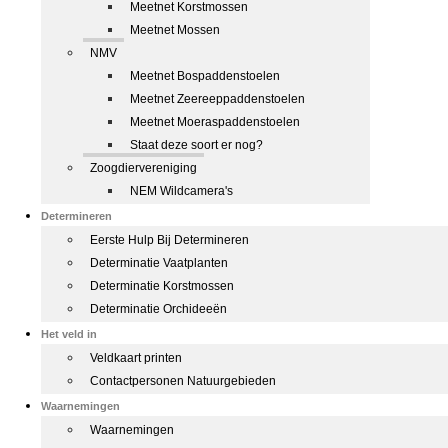
Meetnet Korstmossen
Meetnet Mossen
NMV
Meetnet Bospaddenstoelen
Meetnet Zeereeppaddenstoelen
Meetnet Moeraspaddenstoelen
Staat deze soort er nog?
Zoogdiervereniging
NEM Wildcamera's
Determineren
Eerste Hulp Bij Determineren
Determinatie Vaatplanten
Determinatie Korstmossen
Determinatie Orchideeën
Het veld in
Veldkaart printen
Contactpersonen Natuurgebieden
Waarnemingen
Waarnemingen