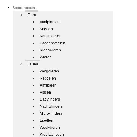
Soortgroepen
Flora
Vaatplanten
Mossen
Korstmossen
Paddenstoelen
Kranswieren
Wieren
Fauna
Zoogdieren
Reptielen
Amfibieën
Vissen
Dagvlinders
Nachtvlinders
Microvlinders
Libellen
Weekdieren
Kreeftachtigen