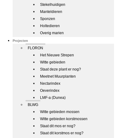
Stekelhuidigen
Manteldieren
Sponzen
Holtedieren
Overig marien
Projecten
FLORON
Het Nieuwe Strepen
Witte gebieden
Staat deze plant er nog?
Meetnet Muurplanten
Nectarindex
Oeverindex
LMF-a (Dunea)
BLWG
Witte gebieden mossen
Witte gebieden korstmossen
Staat dit mos er nog?
Staat dit korstmos er nog?