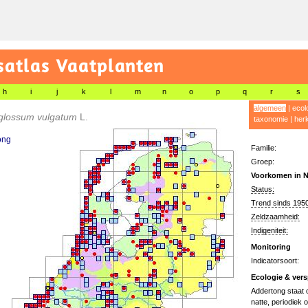
satlas Vaatplanten
h
i
j
k
l
m
n
o
p
q
r
s
algemeen
|
ecol
glossum vulgatum
L.
taxonomie
|
her
ong
Familie:
Groep:
Voorkomen in N
Status:
Trend sinds 1950
Zeldzaamheid:
Indigeniteit:
Monitoring
Indicatorsoort:
Ecologie & vers
Addertong staat o
natte, periodiek 