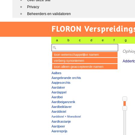
Over deze site
Privacy
Beheerders en validatoren
FLORON Verspreiding
a
b
c
d
e
f
g
Ophio
toon wetenschappelijke namen
verberg synoniemen
Addert
toon alleen geaccepteerde namen
Aalbes
Aangebrande orchis
Aapjesorchis
Aardaker
Aardappel
Aardbei
Aardbeiganzerik
Aardbeiklaver
Aarddistel
Aarddistel × Moesdistel
Aardkastanje
Aardpeer
Aarereprijs