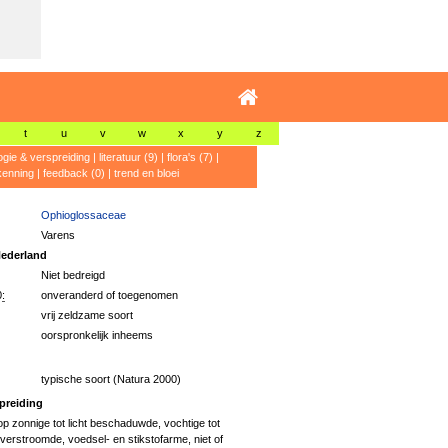
t
u
v
w
x
y
z
ogie & verspreiding
|
literatuur (9)
|
flora's (7)
|
kenning
|
feedback (0)
|
trend en bloei
Ophioglossaceae
Varens
ederland
Niet bedreigd
:
onveranderd of toegenomen
vrij zeldzame soort
oorspronkelijk inheems
typische soort (Natura 2000)
preiding
p zonnige tot licht beschaduwde, vochtige tot
overstroomde, voedsel- en stikstofarme, niet of