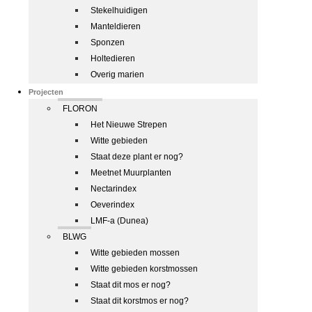
Stekelhuidigen
Manteldieren
Sponzen
Holtedieren
Overig marien
Projecten
FLORON
Het Nieuwe Strepen
Witte gebieden
Staat deze plant er nog?
Meetnet Muurplanten
Nectarindex
Oeverindex
LMF-a (Dunea)
BLWG
Witte gebieden mossen
Witte gebieden korstmossen
Staat dit mos er nog?
Staat dit korstmos er nog?