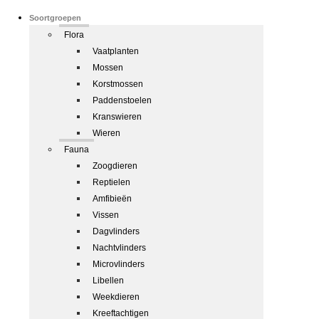
Soortgroepen
Flora
Vaatplanten
Mossen
Korstmossen
Paddenstoelen
Kranswieren
Wieren
Fauna
Zoogdieren
Reptielen
Amfibieën
Vissen
Dagvlinders
Nachtvlinders
Microvlinders
Libellen
Weekdieren
Kreeftachtigen