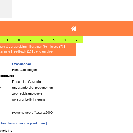
t
u
v
w
x
y
z
ogie & verspreiding
|
literatuur (9)
|
flora's (7)
|
kenning
|
feedback (1)
|
trend en bloei
Orchidaceae
Eenzaadlobbigen
ederland
Rode Lijst: Gevoelig
:
onveranderd of toegenomen
zeer zeldzame soort
oorspronkelijk inheems
typische soort (Natura 2000)
 beschrijving van de plant [meer]
preiding