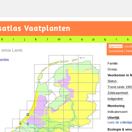
satlas Vaatplanten
h
i
j
k
l
m
n
o
p
q
r
s
algemeen
|
ecol
 simia
Lamk.
taxonomie
|
her
rchis
Familie:
Groep:
Voorkomen in N
Status:
Trend sinds 1950
Zeldzaamheid:
Indigeniteit:
Monitoring
Indicatorsoort:
Uiterlijk
Lees de volledige
Ecologie & vers