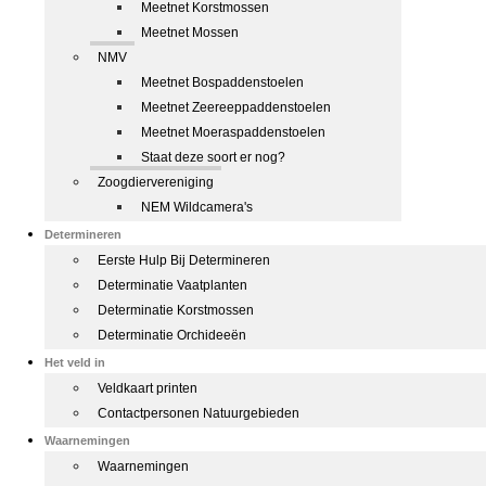
Meetnet Korstmossen
Meetnet Mossen
NMV
Meetnet Bospaddenstoelen
Meetnet Zeereeppaddenstoelen
Meetnet Moeraspaddenstoelen
Staat deze soort er nog?
Zoogdiervereniging
NEM Wildcamera's
Determineren
Eerste Hulp Bij Determineren
Determinatie Vaatplanten
Determinatie Korstmossen
Determinatie Orchideeën
Het veld in
Veldkaart printen
Contactpersonen Natuurgebieden
Waarnemingen
Waarnemingen