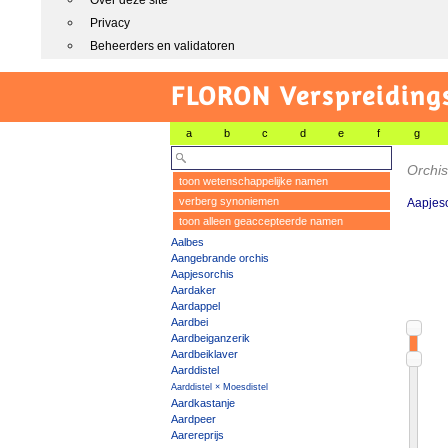
Over deze site
Privacy
Beheerders en validatoren
FLORON Verspreiding
a
b
c
d
e
f
g
Orchis
toon wetenschappelijke namen
verberg synoniemen
Aapjeso
toon alleen geaccepteerde namen
Aalbes
Aangebrande orchis
Aapjesorchis
Aardaker
Aardappel
Aardbei
Aardbeiganzerik
Aardbeiklaver
Aarddistel
Aarddistel × Moesdistel
Aardkastanje
Aardpeer
Aarereprijs