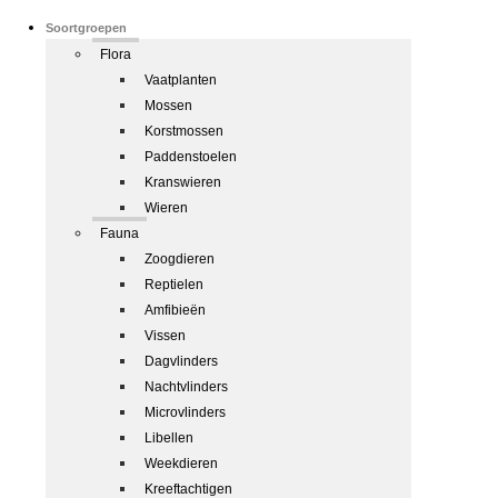
Soortgroepen
Flora
Vaatplanten
Mossen
Korstmossen
Paddenstoelen
Kranswieren
Wieren
Fauna
Zoogdieren
Reptielen
Amfibieën
Vissen
Dagvlinders
Nachtvlinders
Microvlinders
Libellen
Weekdieren
Kreeftachtigen