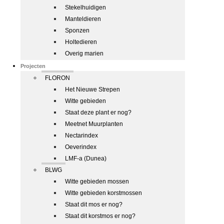
Stekelhuidigen
Manteldieren
Sponzen
Holtedieren
Overig marien
Projecten
FLORON
Het Nieuwe Strepen
Witte gebieden
Staat deze plant er nog?
Meetnet Muurplanten
Nectarindex
Oeverindex
LMF-a (Dunea)
BLWG
Witte gebieden mossen
Witte gebieden korstmossen
Staat dit mos er nog?
Staat dit korstmos er nog?