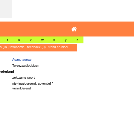
t
u
v
w
x
y
z
's (0)
|
taxonomie
|
feedback (0)
|
trend en bloei
Acanthaceae
Tweezaadlobbigen
ederland
zeldzame soort
niet-ingeburgerd: adventief /
verwilderend