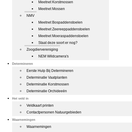
Meetnet Korstmossen
Meetnet Mossen
NMV
Meetnet Bospaddenstoelen
Meetnet Zeereeppaddenstoelen
Meetnet Moeraspaddenstoelen
Staat deze soort er nog?
Zoogdiervereniging
NEM Wildcamera's
Determineren
Eerste Hulp Bij Determineren
Determinatie Vaatplanten
Determinatie Korstmossen
Determinatie Orchideeën
Het veld in
Veldkaart printen
Contactpersonen Natuurgebieden
Waarnemingen
Waarnemingen