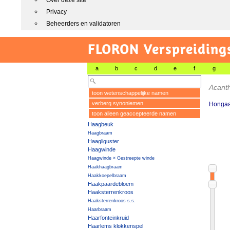
Over deze site
Privacy
Beheerders en validatoren
FLORON Verspreiding
a
b
c
d
e
f
g
Acant
toon wetenschappelijke namen
verberg synoniemen
Hongaa
toon alleen geaccepteerde namen
Haagbeuk
Haagbraam
Haagliguster
Haagwinde
Haagwinde × Gestreepte winde
Haakhaagbraam
Haakkoepelbraam
Haakpaardebloem
Haaksterrenkroos
Haaksterrenkroos s.s.
Haarbraam
Haarfonteinkruid
Haarlems klokkenspel