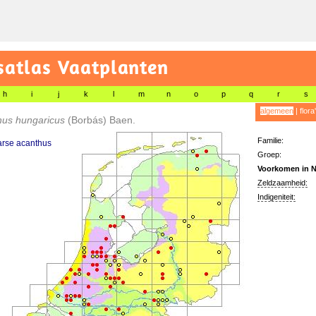
satlas Vaatplanten
h
i
j
k
l
m
n
o
p
q
r
s
algemeen
|
flora
hus hungaricus
(Borbás) Baen.
Familie:
rse acanthus
Groep:
Voorkomen in N
Zeldzaamheid:
Indigeniteit: