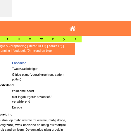
t
u
v
w
x
y
z
ogie & verspreiding
|
literatuur (1)
|
flora's (2)
|
kenning
|
feedback (0)
|
trend en bloei
Fabaceae
Tweezaadlobbigen
Giftige plant (vooral vruchten, zaden,
pollen)
ederland
zeldzame soort
niet-ingeburgerd: adventief /
verwilderend
Europa
preiding
staat op matig warme tot warme, matig droge,
atig zure, zwak basische en matig stikstofrijke
it zand en leem. De eenjarige plant groeit in