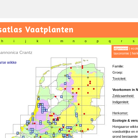
satlas Vaatplanten
h
i
j
k
l
m
n
o
p
q
r
s
algemeen
|
ecol
 pannonica
Crantz
taxonomie
|
her
rse wikke
Familie:
Groep:
Toxiciteit:
Voorkomen in N
Zeldzaamheid:
Indigeniteit:
Herkomst:
Ecologie & vers
Hongaarse wikke 
voedselrijke en m
grond bestaande u