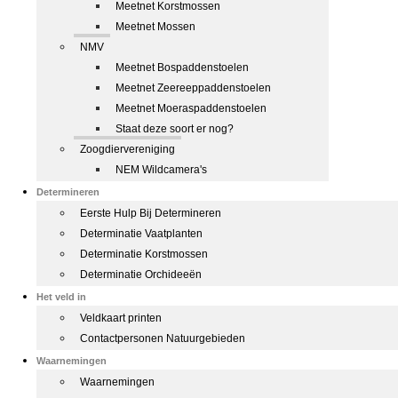
Meetnet Korstmossen
Meetnet Mossen
NMV
Meetnet Bospaddenstoelen
Meetnet Zeereeppaddenstoelen
Meetnet Moeraspaddenstoelen
Staat deze soort er nog?
Zoogdiervereniging
NEM Wildcamera's
Determineren
Eerste Hulp Bij Determineren
Determinatie Vaatplanten
Determinatie Korstmossen
Determinatie Orchideeën
Het veld in
Veldkaart printen
Contactpersonen Natuurgebieden
Waarnemingen
Waarnemingen