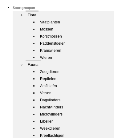
Soortgroepen
Flora
Vaatplanten
Mossen
Korstmossen
Paddenstoelen
Kranswieren
Wieren
Fauna
Zoogdieren
Reptielen
Amfibieën
Vissen
Dagvlinders
Nachtvlinders
Microvlinders
Libellen
Weekdieren
Kreeftachtigen