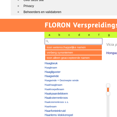
Over deze site
Privacy
Beheerders en validatoren
FLORON Verspreiding
a
b
c
d
e
f
g
Vicia
toon wetenschappelijke namen
verberg synoniemen
Hongaa
toon alleen geaccepteerde namen
Haagbeuk
Haagbraam
Haagliguster
Haagwinde
Haagwinde × Gestreepte winde
Haakhaagbraam
Haakkoepelbraam
Haakpaardebloem
Haaksterrenkroos
Haaksterrenkroos s.s.
Haarbraam
Haarfonteinkruid
Haarlems klokkenspel