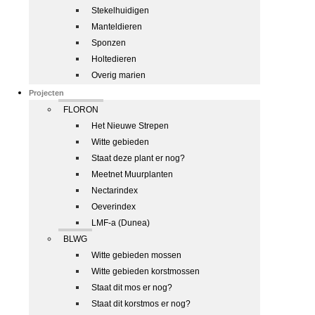
Stekelhuidigen
Manteldieren
Sponzen
Holtedieren
Overig marien
Projecten
FLORON
Het Nieuwe Strepen
Witte gebieden
Staat deze plant er nog?
Meetnet Muurplanten
Nectarindex
Oeverindex
LMF-a (Dunea)
BLWG
Witte gebieden mossen
Witte gebieden korstmossen
Staat dit mos er nog?
Staat dit korstmos er nog?