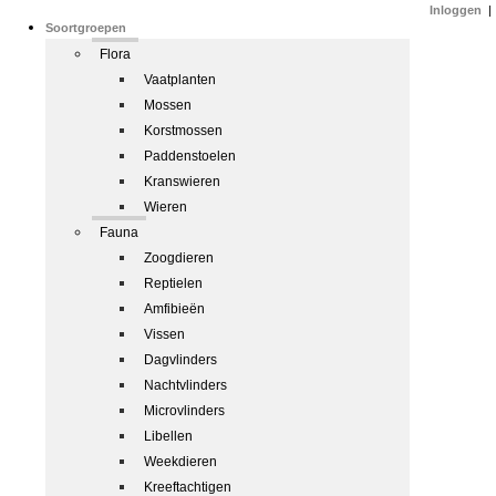
Inloggen
|
Soortgroepen
Flora
Vaatplanten
Mossen
Korstmossen
Paddenstoelen
Kranswieren
Wieren
Fauna
Zoogdieren
Reptielen
Amfibieën
Vissen
Dagvlinders
Nachtvlinders
Microvlinders
Libellen
Weekdieren
Kreeftachtigen