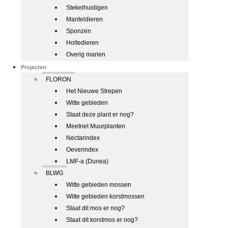
Stekelhuidigen
Manteldieren
Sponzen
Holtedieren
Overig marien
Projecten
FLORON
Het Nieuwe Strepen
Witte gebieden
Staat deze plant er nog?
Meetnet Muurplanten
Nectarindex
Oeverindex
LMF-a (Dunea)
BLWG
Witte gebieden mossen
Witte gebieden korstmossen
Staat dit mos er nog?
Staat dit korstmos er nog?