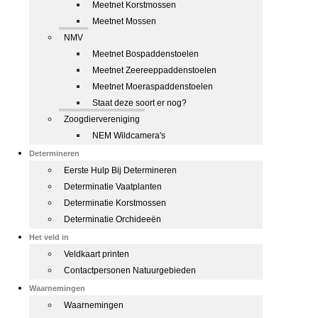
Meetnet Korstmossen
Meetnet Mossen
NMV
Meetnet Bospaddenstoelen
Meetnet Zeereeppaddenstoelen
Meetnet Moeraspaddenstoelen
Staat deze soort er nog?
Zoogdiervereniging
NEM Wildcamera's
Determineren
Eerste Hulp Bij Determineren
Determinatie Vaatplanten
Determinatie Korstmossen
Determinatie Orchideeën
Het veld in
Veldkaart printen
Contactpersonen Natuurgebieden
Waarnemingen
Waarnemingen