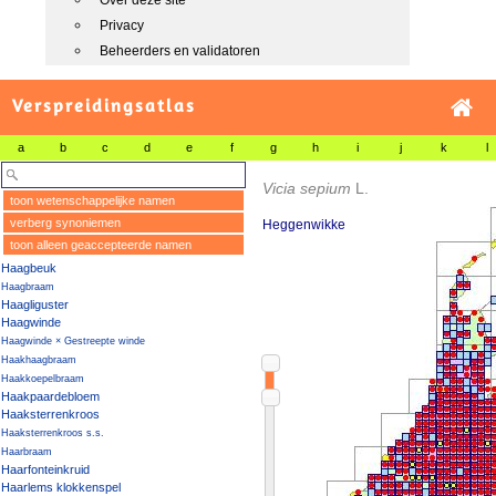
Over deze site
Privacy
Beheerders en validatoren
Verspreidingsatlas
a
b
c
d
e
f
g
h
i
j
k
l
Vicia sepium
L.
toon wetenschappelijke namen
verberg synoniemen
Heggenwikke
toon alleen geaccepteerde namen
Haagbeuk
Haagbraam
Haagliguster
Haagwinde
Haagwinde × Gestreepte winde
Haakhaagbraam
Haakkoepelbraam
Haakpaardebloem
Haaksterrenkroos
Haaksterrenkroos s.s.
Haarbraam
Haarfonteinkruid
Haarlems klokkenspel