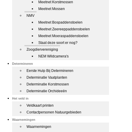
Meetnet Korstmossen
Meetnet Mossen
NMV
Meetnet Bospaddenstoelen
Meetnet Zeereeppaddenstoelen
Meetnet Moeraspaddenstoelen
Staat deze soort er nog?
Zoogdiervereniging
NEM Wildcamera's
Determineren
Eerste Hulp Bij Determineren
Determinatie Vaatplanten
Determinatie Korstmossen
Determinatie Orchideeën
Het veld in
Veldkaart printen
Contactpersonen Natuurgebieden
Waarnemingen
Waarnemingen