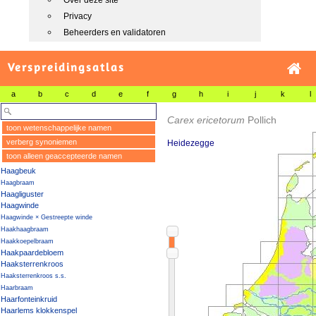
Over deze site
Privacy
Beheerders en validatoren
Verspreidingsatlas
a
b
c
d
e
f
g
h
i
j
k
l
Carex ericetorum
Pollich
toon wetenschappelijke namen
verberg synoniemen
Heidezegge
toon alleen geaccepteerde namen
Haagbeuk
Haagbraam
Haagliguster
Haagwinde
Haagwinde × Gestreepte winde
Haakhaagbraam
Haakkoepelbraam
Haakpaardebloem
Haaksterrenkroos
Haaksterrenkroos s.s.
Haarbraam
Haarfonteinkruid
Haarlems klokkenspel