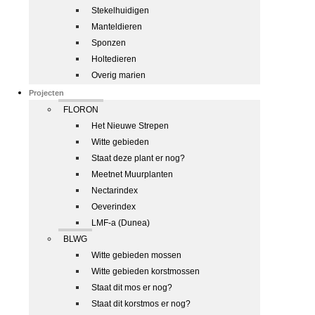
Stekelhuidigen
Manteldieren
Sponzen
Holtedieren
Overig marien
Projecten
FLORON
Het Nieuwe Strepen
Witte gebieden
Staat deze plant er nog?
Meetnet Muurplanten
Nectarindex
Oeverindex
LMF-a (Dunea)
BLWG
Witte gebieden mossen
Witte gebieden korstmossen
Staat dit mos er nog?
Staat dit korstmos er nog?