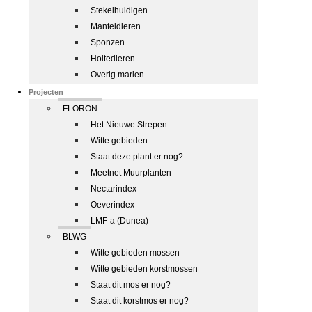
Stekelhuidigen
Manteldieren
Sponzen
Holtedieren
Overig marien
Projecten
FLORON
Het Nieuwe Strepen
Witte gebieden
Staat deze plant er nog?
Meetnet Muurplanten
Nectarindex
Oeverindex
LMF-a (Dunea)
BLWG
Witte gebieden mossen
Witte gebieden korstmossen
Staat dit mos er nog?
Staat dit korstmos er nog?