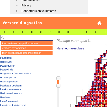
Over deze site
Privacy
Beheerders en validatoren
Verspreidingsatlas
a
b
c
d
e
f
g
h
i
j
k
l
Plantago coronopus
L.
toon wetenschappelijke namen
verberg synoniemen
Hertshoornweegbree
toon alleen geaccepteerde namen
Haagbeuk
Haagbraam
Haagliguster
Haagwinde
Haagwinde × Gestreepte winde
Haakhaagbraam
Haakkoepelbraam
Haakpaardebloem
Haaksterrenkroos
Haaksterrenkroos s.s.
Haarbraam
Haarfonteinkruid
Haarlems klokkenspel