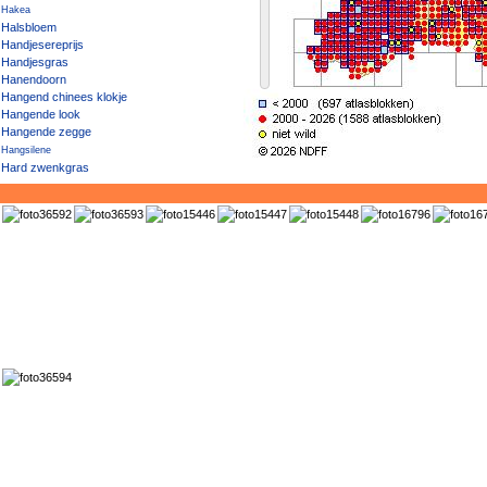
Hakea
Halsbloem
Handjesereprijs
Handjesgras
Hanendoorn
Hangend chinees klokje
Hangende look
Hangende zegge
Hangsilene
Hard zwenkgras
Hard zwenkgras/Groot schapengras
Harde basterdwederik
Harde haagbraam
Harig knopkruid
Harig vingergras
Harig wilgenroosje
Harig wilgenroosje × Beklierde basterdwederik
Harig wilgenroosje × Viltige basterdwederik
Harig zenegroen
Harige cotoneaster
Harige humusbraam
Harige koepelbraam
Harige ratelaar
Harige sorbaria
Harige zinnia
Harlekijn
Hartblad- / Weegbreezonnebloem