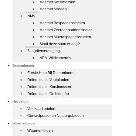
Meetnet Korstmossen
Meetnet Mossen
NMV
Meetnet Bospaddenstoelen
Meetnet Zeereeppaddenstoelen
Meetnet Moeraspaddenstoelen
Staat deze soort er nog?
Zoogdiervereniging
NEM Wildcamera's
Determineren
Eerste Hulp Bij Determineren
Determinatie Vaatplanten
Determinatie Korstmossen
Determinatie Orchideeën
Het veld in
Veldkaart printen
Contactpersonen Natuurgebieden
Waarnemingen
Waarnemingen