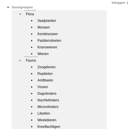
Inloggen
|
Soortgroepen
Flora
Vaatplanten
Mossen
Korstmossen
Paddenstoelen
Kranswieren
Wieren
Fauna
Zoogdieren
Reptielen
Amfibieën
Vissen
Dagvlinders
Nachtvlinders
Microvlinders
Libellen
Weekdieren
Kreeftachtigen