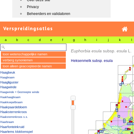
Over deze site
Privacy
Beheerders en validatoren
Verspreidingsatlas
a
b
c
d
e
f
g
h
i
j
k
l
Euphorbia esula
subsp.
esula
L.
toon wetenschappelijke namen
verberg synoniemen
Heksenmelk subsp. esula
toon alleen geaccepteerde namen
Haagbeuk
Haagbraam
Haagliguster
Haagwinde
Haagwinde × Gestreepte winde
Haakhaagbraam
Haakkoepelbraam
Haakpaardebloem
Haaksterrenkroos
Haaksterrenkroos s.s.
Haarbraam
Haarfonteinkruid
Haarlems klokkenspel