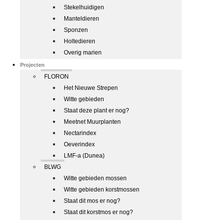
Stekelhuidigen
Manteldieren
Sponzen
Holtedieren
Overig marien
Projecten
FLORON
Het Nieuwe Strepen
Witte gebieden
Staat deze plant er nog?
Meetnet Muurplanten
Nectarindex
Oeverindex
LMF-a (Dunea)
BLWG
Witte gebieden mossen
Witte gebieden korstmossen
Staat dit mos er nog?
Staat dit korstmos er nog?