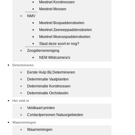
Meetnet Korstmossen
Meetnet Mossen
NMV
Meetnet Bospaddenstoelen
Meetnet Zeereeppaddenstoelen
Meetnet Moeraspaddenstoelen
Staat deze soort er nog?
Zoogdiervereniging
NEM Wildcamera's
Determineren
Eerste Hulp Bij Determineren
Determinatie Vaatplanten
Determinatie Korstmossen
Determinatie Orchideeën
Het veld in
Veldkaart printen
Contactpersonen Natuurgebieden
Waarnemingen
Waarnemingen