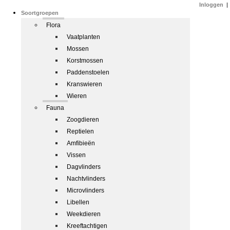
Inloggen
|
Soortgroepen
Flora
Vaatplanten
Mossen
Korstmossen
Paddenstoelen
Kranswieren
Wieren
Fauna
Zoogdieren
Reptielen
Amfibieën
Vissen
Dagvlinders
Nachtvlinders
Microvlinders
Libellen
Weekdieren
Kreeftachtigen